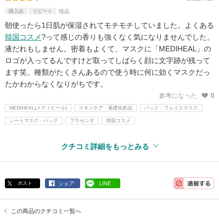
購入品
リピート
現品
朝使ったら1日肌が保湿されてモチモチしていました。よくある
韓国コスメ
?って感じの香りも強くなく気になりませんでした。
液だれもしません。密着もよくて、マスクに「MEDIHEAL」の
ロゴが入ってるんですけど取ってしばらく顔に文字跡が残って
ます笑。種類がたくさんあるので使う時に何に効くマスクだっ
たかわからなくなりがちです。
参考になった
0
MEDIHEAL(メディヒール)
スキンケア・基礎化粧品
パック・フェイスマスク
シートマスク・パック
プラセンタ
韓国コスメ
クチコミ詳細をもっとみる
ポスト
シェア
LINE
この商品のクチコミ一覧へ