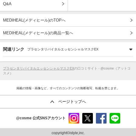
Q&A
MEDIHEAL(メディヒール)のTOPへ
MEDIHEAL(メディヒール)の商品一覧へ
関連リンク
プラセンタリバイタルエッセンシャルマスクEX
プラセンタリバイタルエッセンシャルマスクEX
の口コミサイト - @cosme（アットコ
スメ）
掲載の情報・画像など、すべてのコンテンツの無断複写、転載を禁じます。
ページトップへ
@cosme
公式SNSアカウント
instag
x
faceb
line
ram
ook
copyright©istyle,inc.