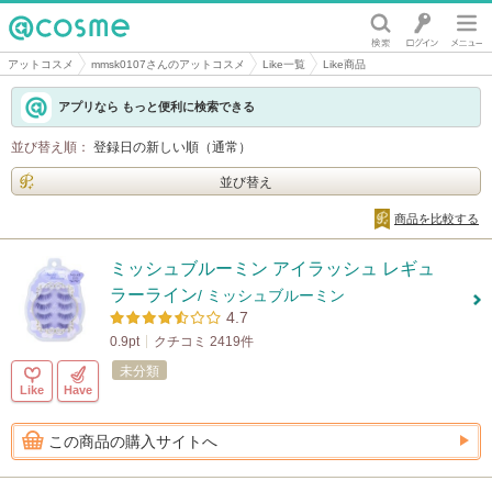
@cosme
アットコスメ
mmsk0107さんのアットコスメ
Like一覧
Like商品
アプリなら もっと便利に検索できる
並び替え順：
登録日の新しい順（通常）
並び替え
商品を比較する
ミッシュブルーミン アイラッシュ レギュ
ラーライン
/ ミッシュブルーミン
4.7
0.9pt
クチコミ 2419件
未分類
Like
Have
この商品の購入サイトへ