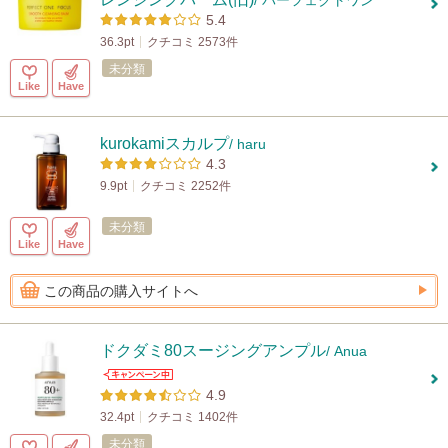
/ パーフェクトワン
5.4
36.3pt
クチコミ 2573件
未分類
Like
Have
kurokamiスカルプ
/ haru
4.3
9.9pt
クチコミ 2252件
未分類
Like
Have
この商品の購入サイトへ
ドクダミ80スージングアンプル
/ Anua
4.9
32.4pt
クチコミ 1402件
未分類