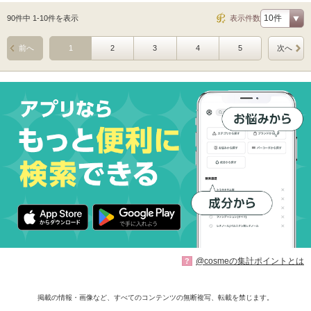
90件中 1-10件を表示
表示件数
前へ
1
2
3
4
5
次へ
@cosmeの集計ポイントとは
?
掲載の情報・画像など、すべてのコンテンツの無断複写、転載を禁じます。