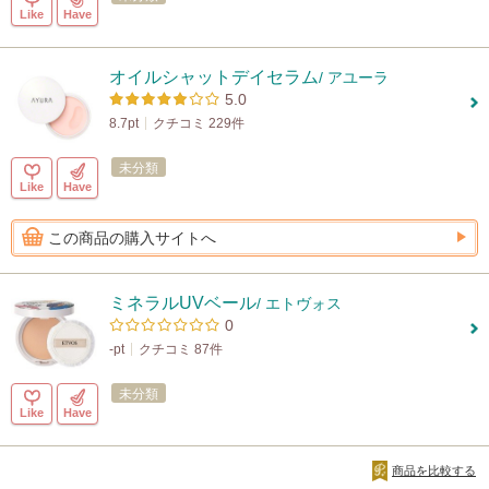
Like
Have
オイルシャットデイセラム
/ アユーラ
5.0
8.7pt
クチコミ 229件
未分類
Like
Have
この商品の購入サイトへ
ミネラルUVベール
/ エトヴォス
0
-pt
クチコミ 87件
未分類
Like
Have
商品を比較する