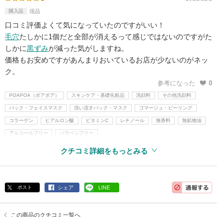
購入品
現品
口コミ評価よくて気になっていたのですがいい！
毛穴
たしかに1個だと全部が消えるって感じではないのですがた
しかに
黒ずみ
が減った気がしますね。
価格もお安めですがあんまりおいているお店が少ないのがネッ
ク。
参考になった
0
POAPOA（ポアポア）
スキンケア・基礎化粧品
洗顔料
その他洗顔料
パック・フェイスマスク
洗い流すパック・マスク
ゴマージュ・ピーリング
コラーゲン
ヒアルロン酸
ビタミンC
レチノール
無香料
無鉱物油
アルコールフリー
パラベンフリー
クチコミ詳細をもっとみる
ポスト
シェア
LINE
この商品のクチコミ一覧へ