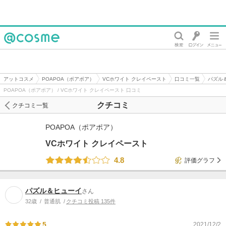
@cosme
アットコスメ
POAPOA（ポアポア）
VCホワイト クレイペースト
口コミ一覧
パズル
POAPOA（ポアポア） / VCホワイト クレイペースト 口コミ
クチコミ
クチコミ一覧
POAPOA（ポアポア）
VCホワイト クレイペースト
4.8
評価グラフ
パズル＆ヒューイ
さん
32歳
普通肌
クチコミ投稿 135件
5
2021/12/2