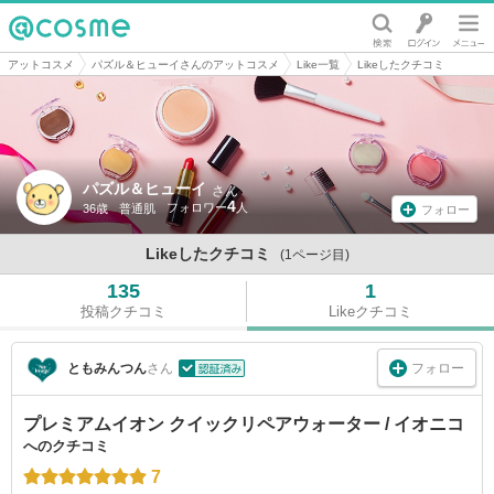
@cosme
アットコスメ
パズル＆ヒューイさんのアットコスメ
Like一覧
Likeしたクチコミ
パズル＆ヒューイ
さん
4
36歳
普通肌
フォロー
Likeしたクチコミ
(1ページ目)
135
1
投稿クチコミ
Likeクチコミ
フォロー
ともみんつん
さん
プレミアムイオン クイックリペアウォーター / イオニコ
へのクチコミ
7