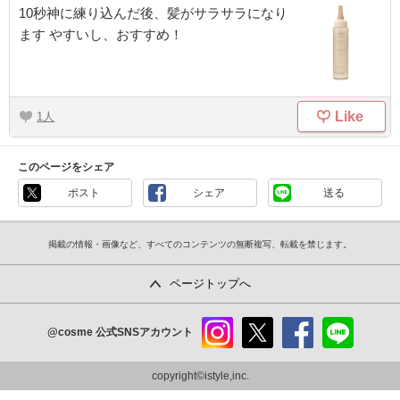
10秒神に練り込んだ後、髪がサラサラになり
ます やすいし、おすすめ！
Like
1
このページをシェア
ポスト
シェア
送る
掲載の情報・画像など、すべてのコンテンツの無断複写、転載を禁じます。
ページトップへ
@cosme
公式SNSアカウント
instag
x
faceb
line
ram
ook
copyright©istyle,inc.