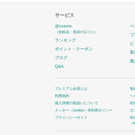
サービス
@cosme
ベ
（化粧品・美容の口コミ）
プ
ランキング
ビ
ポイント・クーポン
新
ブログ
最
Q&A
プレミアム会員とは
免
利用規約
ヘ
個人情報の取扱いについて
利
クッキー（cookie）等利用ポリシー
カ
プライバシーガイド
現
（