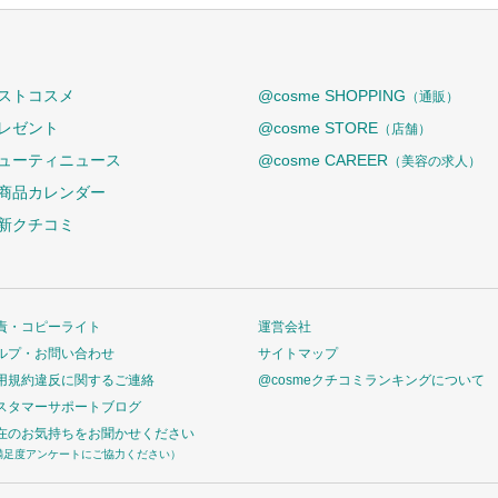
ストコスメ
@cosme SHOPPING
（通販）
レゼント
@cosme STORE
（店舗）
ューティニュース
@cosme CAREER
（美容の求人）
商品カレンダー
新クチコミ
責・コピーライト
運営会社
ルプ・お問い合わせ
サイトマップ
用規約違反に関するご連絡
@cosmeクチコミランキングについて
スタマーサポートブログ
在のお気持ちをお聞かせください
満足度アンケートにご協力ください）