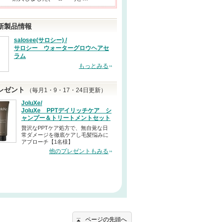
新製品情報
salosee(サロシー) /
サロシー ウォーターグロウヘアセ
ラム
もっとみる
レゼント
（毎月1・9・17・24日更新）
JoluXe/
JoluXe PPTデイリッチケア シ
ャンプー＆トリートメントセット
贅沢なPPTケア処方で、無自覚な日
常ダメージを徹底ケアし毛髪悩みに
アプローチ【1名様】
他のプレゼントもみる
ページの先頭へ