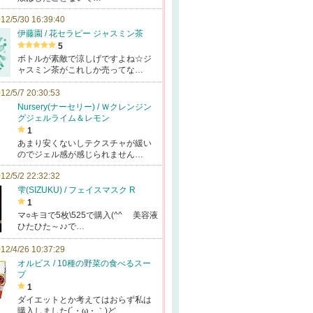
12/5/30 16:39:40
伊藤園 / 花セラピー ジャスミン茶
5
ボトルが素敵で涼しげですよね☆ジ
ャスミン茶がこれしか売ってな…
12/5/7 20:30:53
Nursery(ナーセリー) / Ｗクレンジン
グジェルライム＆レモン
1
あまり安くないしテクスチャが緩い
のでジェル感が感じられません…
12/5/2 22:32:32
雫(SIZUKU) / フェイスマスク R
1
マ○キヨで5枚\525で購入(^^ゞ 美容液
ひたひた～♪♪で…
12/4/26 10:37:29
オルビス / 10種の野菜の食べるスー
プ
1
ダイエットとか考えてはおらず私は
購入しました(´・ω・｀)ど…