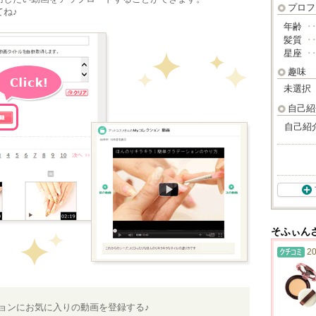
プロフ
ね♪
年齢
･
髪質
･
星座
･
趣味
未選択
自己紹
自己紹
そふぃん
20
ションにお気に入りの動画を登録する♪