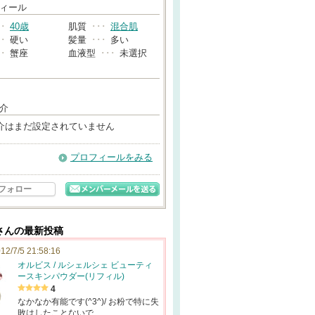
→
ィール
･･
40歳
肌質
･･･
混合肌
･･
硬い
髪量
･･･
多い
･･
蟹座
血液型
･･･
未選択
介
介はまだ設定されていません
プロフィールをみる
フォロー
さんの最新投稿
12/7/5 21:58:16
オルビス / ルシェルシェ ビューティ
ースキンパウダー(リフィル)
4
なかなか有能です(^3^)/ お粉で特に失
敗はしたことないで…