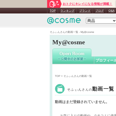
おトクにキレイになる情報が満載！
そふぃん
TOP
ランキング
ブランド
ブログ
Q&A
そふぃんさんの動画一覧 - My@cosme
My@cosme
プロフィー
TOP
> そふぃんさんの動画一覧
動画一覧
そふぃん
さんの
動画はまだ登録されていません。
お気に入りの動画や、クチコミに使