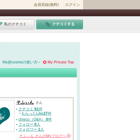
会員登録(無料)
ログイン
私のクチコミ
クチコミする
My@cosmeの使い方
My Private Top
そふぃん
さん
クチコミ
91
件
└
もらったLike
27
件
chieco（Q&A）
0
件
フォロー
0
人
フォロワー
1
人
そふぃん
さんの
Myブログへ