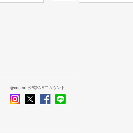
@cosme 公式SNSアカウント
instagram
x
facebook
line