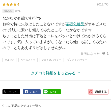
4
2012/7/5
購入品
現品
なかなか有能です(^3^)/
お粉で特に失敗はしたことないですが
基礎化粧品
がオルビスな
ので試しに安いし頼んでみたところ…なかなかです☆
ちょっとした外出は下地とコレをパッパとつけて出かけるくら
いです。気に入っていますがなくなったら他にも試してみたい
ので、とりあえずリピはしませんが↓↓
参考になった
1
オルビス
ベースメイク
フェイスパウダー
プレストパウダー
クチコミ詳細をもっとみる
ポスト
シェア
LINE
この商品のクチコミ一覧へ