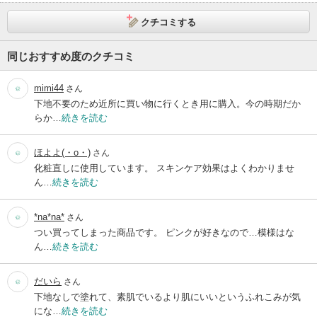
クチコミする
同じおすすめ度のクチコミ
mimi44
さん
下地不要のため近所に買い物に行くとき用に購入。今の時期だか
らか…
続きを読む
ほよよ(・o・)
さん
化粧直しに使用しています。 スキンケア効果はよくわかりませ
ん…
続きを読む
*na*na*
さん
つい買ってしまった商品です。 ピンクが好きなので…模様はな
ん…
続きを読む
だいら
さん
下地なしで塗れて、素肌でいるより肌にいいというふれこみが気
にな…
続きを読む