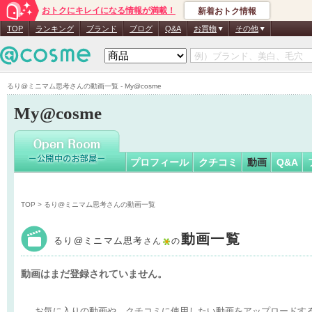
おトクにキレイになる情報が満載！
新着おトク情報
るり@ミ
TOP
ランキング
ブランド
ブログ
Q&A
お買物
その他
るり@ミニマム思考さんの動画一覧 - My@cosme
My@cosme
プロフィール
クチコミ
動画
Q&A
TOP
> るり@ミニマム思考さんの動画一覧
動画一覧
るり@ミニマム思考
さん
の
動画はまだ登録されていません。
お気に入りの動画や、クチコミに使用したい動画をアップロードす