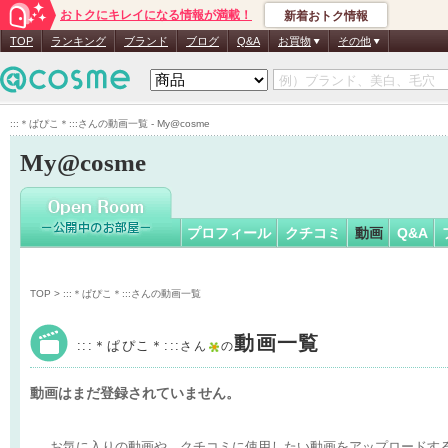
おトクにキレイになる情報が満載！
新着おトク情報
:::＊ぱぴこ
TOP
ランキング
ブランド
ブログ
Q&A
お買物
その他
:::＊ぱぴこ＊:::さんの動画一覧 - My@cosme
My@cosme
プロフィール
クチコミ
動画
Q&A
TOP
> :::＊ぱぴこ＊:::さんの動画一覧
動画一覧
:::＊ぱぴこ＊:::
さん
の
動画はまだ登録されていません。
お気に入りの動画や、クチコミに使用したい動画をアップロードす