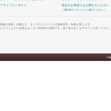
プライバシーガイド
現在のお気持ちをお聞かせください
（満足度アンケートにご協力ください）
掲載の情報・画像など、すべてのコンテンツの無断複写・転載を禁じます。
クチコミなどの投稿はあくまで投稿者の感想です。個人差がありますのでご注意ください
cop