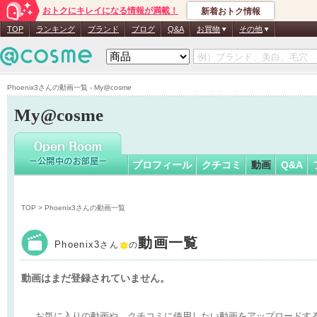
おトクにキレイになる情報が満載！
新着おトク情報
Phoenix3
TOP
ランキング
ブランド
ブログ
Q&A
お買物
その他
Phoenix3さんの動画一覧 - My@cosme
My@cosme
プロフィール
クチコミ
動画
Q&A
TOP
> Phoenix3さんの動画一覧
動画一覧
Phoenix3
さん
の
動画はまだ登録されていません。
お気に入りの動画や、クチコミに使用したい動画をアップロードす