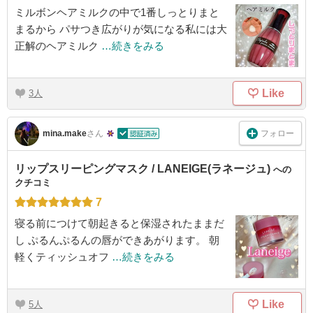
ミルボンヘアミルクの中で1番しっとりまと
まるから パサつき広がりが気になる私には大
正解のヘアミルク
…続きをみる
Like
3
フォロー
mina.make
さん
リップスリーピングマスク / LANEIGE(ラネージュ)
への
クチコミ
7
寝る前につけて朝起きると保湿されたままだ
し ぷるんぷるんの唇ができあがります。 朝
軽くティッシュオフ
…続きをみる
Like
5