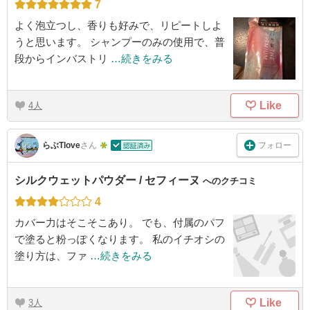
7
よく泡立つし、香りも好みで、リピートしよ
うと思います。 シャンプーのみの使用で、普
段からインバストリ
…続きをみる
Like
4
フォロー
らぶTlove
さん
シルクウェットパウダー / セフィーヌ
へのクチコミ
4
カバー力はそこそこあり。 でも、付属のパフ
で塗ると粉っぽくなります。 私のイチオシの
塗り方は、ファ
…続きをみる
Like
3