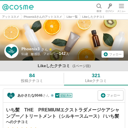
@cosme
アットコスメ
Phoenix3さんのアットコスメ
Like一覧
Likeしたクチコミ
Phoenix3
さん
142
51歳
敏感肌
フォロー
Likeしたクチコミ
(1ページ目)
84
321
投稿クチコミ
Likeクチコミ
フォロー
あかさたな0046
さん
いち髪 THE PREMIUMエクストラダメージケアシャ
ンプー／トリートメント（シルキースムース） / いち髪
へのクチコミ