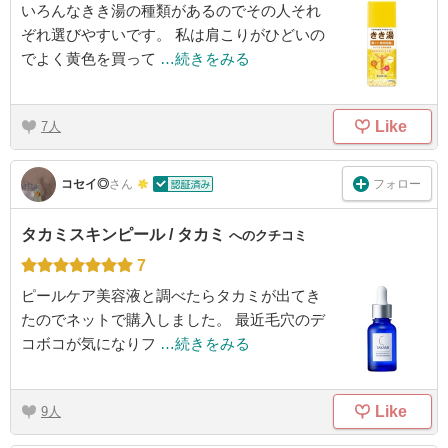
いろんなきき湯の種類があるのでその人それ
ぞれ選びやすいです。 私は肩こりがひどいの
でよく黄色を買って
…続きをみる
Like
7
フォロー
コセイ◎
さん
タカミスキンピール / タカミ
へのクチコミ
7
ピールケア美容液と調べたらタカミが出てき
たのでネットで購入しました。 最近毛穴のデ
コボコが気になりフ
…続きをみる
Like
9