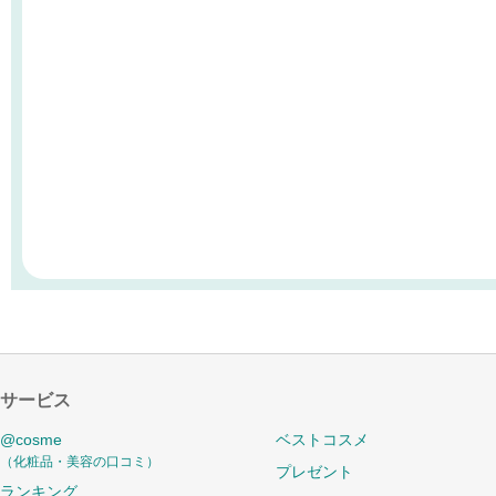
サービス
@cosme
ベストコスメ
（化粧品・美容の口コミ）
プレゼント
ランキング