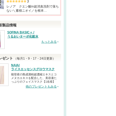
7
レノア クエン酸in超消臭洗剤で落ち
ない＼蓄積ニオイ／を根本…
新製品情報
SOFINA BASIC＋ /
うるおいターボ化粧水
もっとみる
レゼント
（毎月1・9・17・24日更新）
NAIA/
ライスエッセンスグロウマスク
能登産の熟成酒粕超濃縮エキスとコ
メヌカエキスを配合した、美容液た
っぷりのフェイスマスク【1名様】
他のプレゼントもみる