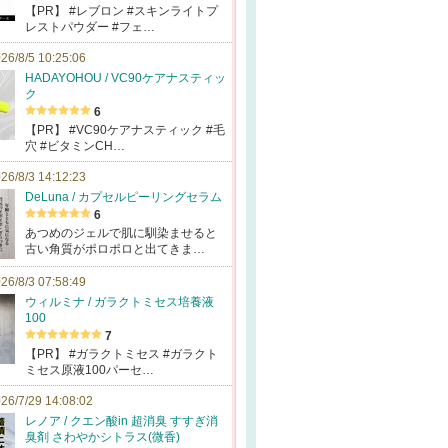
【PR】 #レブロン #スキンライトプ
レストパウダー #フェ…
26/8/5 10:25:06
HADAYOHOU / VC90ケアナスティッ
ク
6
【PR】 #VC90ケアナスティック #毛
穴 #ビタミンCH…
26/8/3 14:12:23
DeLuna / カプセルピーリングセラム
6
あつめのジェルで肌に馴染ませると
古い角質がポロポロと出てきま…
26/8/3 07:58:49
ウィルミナ / ガラクトミセス培養液
100
7
【PR】 #ガラクトミセス #ガラクト
ミセス原液100パーセ…
26/7/29 14:08:02
レノア / クエン酸in 超消臭 すすぎ消
臭剤 さわやかシトラス(微香)