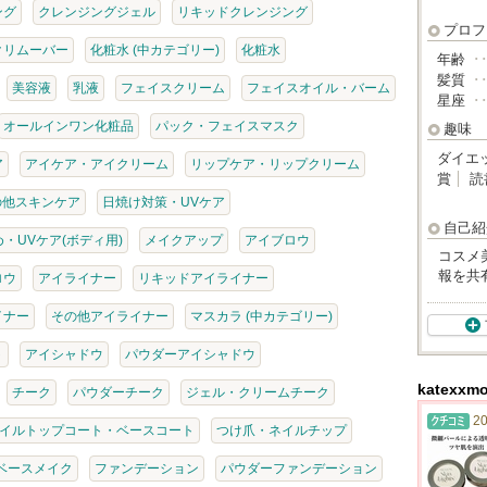
ング
クレンジングジェル
リキッドクレンジング
プロフ
クリムーバー
化粧水 (中カテゴリー)
化粧水
年齢
･
髪質
･
美容液
乳液
フェイスクリーム
フェイスオイル・バーム
星座
･
オールインワン化粧品
パック・フェイスマスク
趣味
ダイエ
ア
アイケア・アイクリーム
リップケア・リップクリーム
賞
読
の他スキンケア
日焼け対策・UVケア
自己紹
・UVケア(ボディ用)
メイクアップ
アイブロウ
コスメ
報を共
ロウ
アイライナー
リキッドアイライナー
イナー
その他アイライナー
マスカラ (中カテゴリー)
ト
アイシャドウ
パウダーアイシャドウ
katex
チーク
パウダーチーク
ジェル・クリームチーク
20
イルトップコート・ベースコート
つけ爪・ネイルチップ
ベースメイク
ファンデーション
パウダーファンデーション