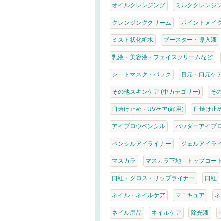
オイルクレンジング
ミルククレンジ
クレンジングクリーム
ポイントメイ
ミスト状化粧水
ブースター・導入液
乳液・美容液・フェイスクリームなど
シートマスク・パック
目元・口元ケ
その他スキンケア (中カテゴリー)
そ
日焼け止め・UVケア(顔用)
日焼け止め
アイブロウペンシル
パウダーアイブ
ペンシルアイライナー
ジェルアイラ
マスカラ
マスカラ下地・トップコー
口紅・グロス・リップライナー
口紅
ネイル・ネイルケア
マニキュア
ネ
ネイル用品
ネイルケア
除光液