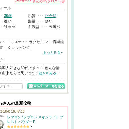
katexxmos
さんの
Myブログへ
→
ィール
･･
36歳
肌質
･･･
混合肌
･･
硬い
髪量
･･･
多い
･･
牡羊座
血液型
･･･
未選択
ット
エステ・リラクサロン
音楽鑑
書
ショッピング
もっとみる
介
美容大好きな30代です＾＾ 色んな情
有出来たらと思います♪
続きをみる
フォロー
xmosさんの最新投稿
26/8/6 18:47:16
レブロン / レブロン スキンライト プ
レスト パウダー R
7