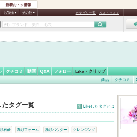
新着おトク情報
s
フォロー
さん
お買物
その他
カテゴリ一覧
ベストコスメ
認
証
済
ル
クチコミ
動画
Q&A
フォロー
Like・クリップ
商品
クチコミ
eしたタグ一覧
?
Likeしたタグとは
顔石鹸
洗顔フォーム
洗顔パウダー
クレンジング