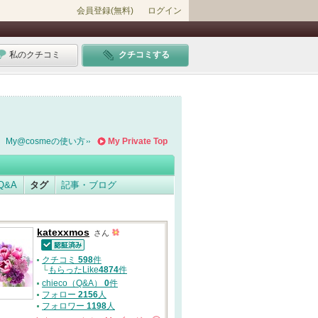
会員登録(無料)
ログイン
私のクチコミ
クチコミする
My@cosmeの使い方
My Private Top
Q&A
タグ
記事・ブログ
katexxmos
さん
認証済
クチコミ
598
件
└
もらったLike
4874
件
chieco（Q&A）
0
件
フォロー
2156
人
フォロワー
1198
人