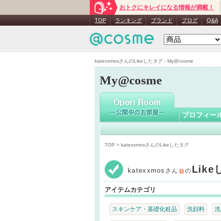
おトクにキレイになる情報が満載！
katexxmo
TOP
ランキング
ブランド
ブログ
Q&A
katexxmosさんのLikeしたタグ - My@cosme
My@cosme
プロフィー
TOP
> katexxmosさんのLikeしたタグ
Lik
katexxmos
さん
の
アイテムカテゴリ
スキンケア・基礎化粧品
洗顔料
洗