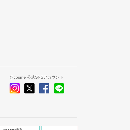
@cosme 公式SNSアカウント
instagram
x
facebook
line