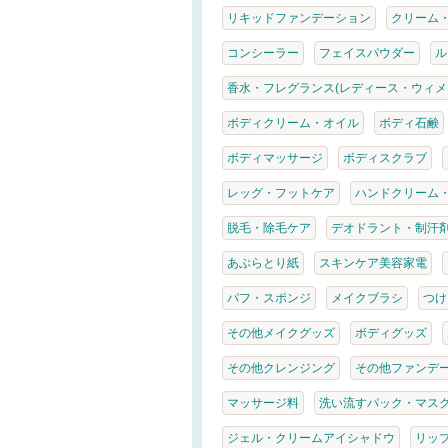
リキッドファンデーション
クリーム
コンシーラー
フェイスパウダー
ル
香水・フレグランス(レディース・ウィメ
ボディクリーム・オイル
ボディ石鹸
ボディマッサージ
ボディスクラブ
レッグ・フットケア
ハンドクリーム
脱毛・除毛ケア
デオドラント・制汗
あぶらとり紙
スキンケア美容家電
パフ・スポンジ
メイクブラシ
つけ
その他メイクグッズ
ボディグッズ
その他クレンジング
その他ファンデ
マッサージ料
洗い流すパック・マス
ジェル・クリームアイシャドウ
リッ