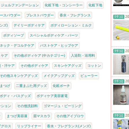
・ジェルファンデーション
化粧下地・コンシーラー
化粧下地
ースパウダー
プレストパウダー
香水・フレグランス
20
ンズ)
デイリーボディケア
ボディローション・ミルク
ボディソープ
スペシャルボディケア・パーツ
ネック・デコルテケア
バストケア・ヒップケア
20
・ケア
その他ボディケア (中カテゴリー)
入浴剤・浴用料
剤・汗ケア
その他ボディケア
スキンケアグッズ
コットン
その他スキンケアグッズ
メイクアップグッズ
ビューラー
20
まつげ
二重まぶた用グッズ
化粧ポーチ
ボディ・バスグッズ
ボディケア美容家電
ーション
その他洗顔料
ゴマージュ・ピーリング
20
ク
まつげ美容液
眉マスカラ
その他アイブロウ
プグロス
リップライナー
香水・フレグランス(メンズ)