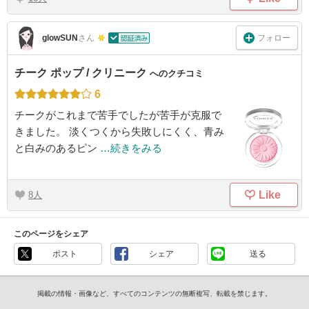
フォロー
glowSUN
さん
チーク ポップ / クリニーク
へのクチコミ
6
チークがこれまで苦手でしたが苦手が克服で
きました。 淡くつくから失敗しにくく、青み
と白みのあるピン
…続きをみる
Like
8
このページをシェア
ポスト
シェア
送る
掲載の情報・画像など、すべてのコンテンツの無断複写、転載を禁じます。