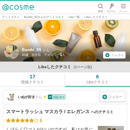
@cosme
アットコスメ
Bambi_55さんのアットコスメ
Like一覧
Likeしたクチコミ
Bambi_55
さん
1
40歳
混合肌
フォロー
Likeしたクチコミ
(1ページ目)
17
6
投稿クチコミ
Likeクチコミ
フォロー
いぬが好き
さん
スマートラッシュ マスカラ / エレガンス
へのクチコミ
6
しばらく口コミがないのですが、私はお気に