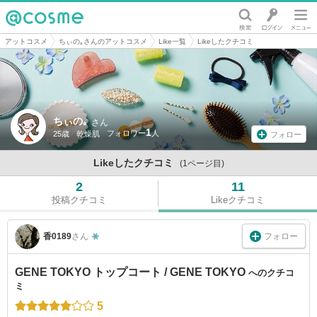
@cosme
アットコスメ
ちぃの｡さんのアットコスメ
Like一覧
Likeしたクチコミ
ちぃの｡
さん
1
25歳
乾燥肌
フォロー
Likeしたクチコミ
(1ページ目)
2
11
投稿クチコミ
Likeクチコミ
フォロー
香0189
さん
GENE TOKYO トップコート / GENE TOKYO
へのクチコ
ミ
5