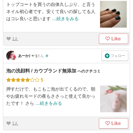
トップコートを買うの自体久しぶり、と言う
ネイル初心者です。安くて良いの探してる人
はコレ良いと思います
…続きをみる
Like
1
フォロー
あーか(･×･)
さん
泡の洗顔料 / カウブランド無添加
へのクチコミ
5
押すだけで、もこもこ泡が出てくるので、朝
やお疲れモードの夜もささっと使えて良かっ
たです！ さら
…続きをみる
Like
1