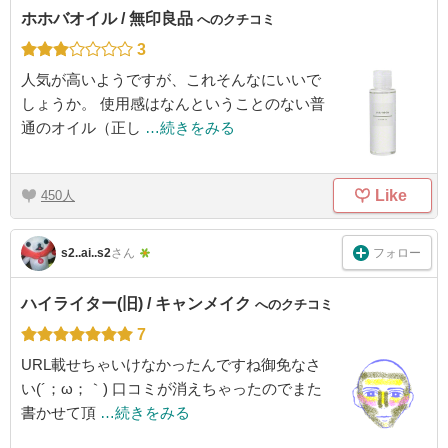
ホホバオイル / 無印良品
へのクチコミ
3
人気が高いようですが、これそんなにいいで
しょうか。 使用感はなんということのない普
通のオイル（正し
…続きをみる
Like
450
フォロー
s2..ai..s2
さん
ハイライター(旧) / キャンメイク
へのクチコミ
7
URL載せちゃいけなかったんですね御免なさ
い(´；ω；｀) 口コミが消えちゃったのでまた
書かせて頂
…続きをみる