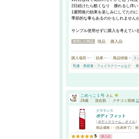
2日続けたら酷くなり 腫れるし痒い
1週間後の効果を楽しみにしてたのに
季節的な事もあるのかもしれません
サンプル使用せずに購入を考えてい
現品
購入品
使用した商品
購入場所
-
効果
-
商品情報
ラ
乳液・美容液・フェイスクリームなど
美
こめっこ１号
さん
28歳
混合肌
クチコミ投稿
1
クラランス
ボディ フィット
[
ボディクリーム・オイル
]
税込価格：- (生産終了)
発
5
購入品