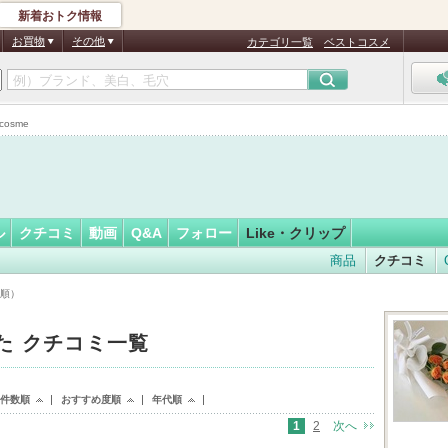
新着おトク情報
フォロー
さん
お買物
その他
カテゴリ一覧
ベストコスメ
osme
ル
クチコミ
動画
Q&A
フォロー
Like・クリップ
商品
クチコミ
時順）
した クチコミ一覧
ke件数順
おすすめ度順
年代順
1
2
次へ