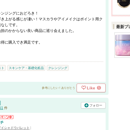
レンジングにおどろき！
浮き上がる感じが凄い！マスカラやアイメイクはポイント用ク
題なしです。
最新プ
負担のかからない良い商品に巡り会えました。
お得に購入でき満足です。
スト
スキンケア・基礎化粧品
クレンジング
Like
5
参考にしたい！ありがとう
フォロー
51
件
ッチ
アイシャドウパレット
]