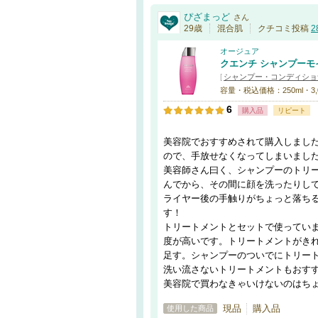
ぴざまっど
さん
29歳
混合肌
クチコミ投稿
2
オージュア
クエンチ シャンプーモ
[
シャンプー・コンディショ
容量・税込価格：250ml・3,
6
購入品
リピート
美容院でおすすめされて購入しまし
ので、手放せなくなってしまいまし
美容師さん曰く、シャンプーのトリ
んでから、その間に顔を洗ったりし
ライヤー後の手触りがちょっと落ち
す！
トリートメントとセットで使ってい
度が高いです。トリートメントがき
足す。シャンプーのついでにトリー
洗い流さないトリートメントもおす
美容院で買わなきゃいけないのはち
現品
購入品
使用した商品