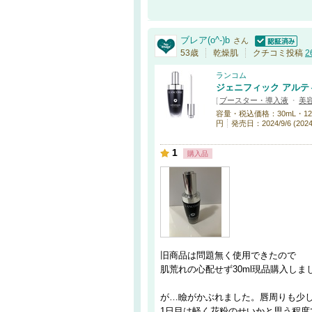
ブレア(o^-)b
さん
認証済
53歳
乾燥肌
クチコミ投稿
2
ランコム
ジェニフィック アルテ
[
ブースター・導入液
・
美
容量・税込価格：30mL・12,430
円
発売日：2024/9/6 (202
1
購入品
旧商品は問題無く使用できたので
肌荒れの心配せず30ml現品購入しま
が…瞼がかぶれました。唇周りも少
1日目は軽く花粉のせいかと思う程度