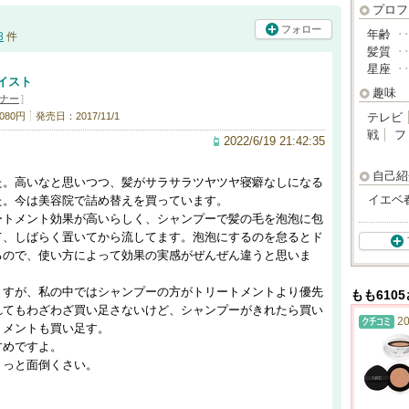
プロフ
フォロー
年齢
･
8
件
髪質
･
星座
･
イスト
趣味
ナー
]
080円
発売日：2017/11/1
テレビ
戦
フ
2022/6/19 21:42:35
自己紹
た。高いなと思いつつ、髪がサラサラツヤツヤ寝癖なしになる
イエベ
た。今は美容院で詰め替えを買っています。
ートメント効果が高いらしく、シャンプーで髪の毛を泡泡に包
て、しばらく置いてから流してます。泡泡にするのを怠るとド
るので、使い方によって効果の実感がぜんぜん違うと思いま
ますが、私の中ではシャンプーの方がトリートメントより優先
もも610
れてもわざわざ買い足さないけど、シャンプーがきれたら買い
20
トメントも買い足す。
すめですよ。
ょっと面倒くさい。