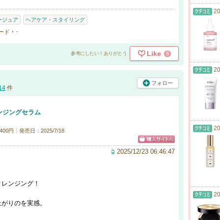
20
ージュア
ヘアケア・スタイリング
ード
-
Like
8
参考にしたい！ありがとう
20
フォロー
14
件
ンジングセラム
20
400円
発売日：2025/7/18
2025/12/23 06:46:47
クレンジング！
20
上がりのを実感。