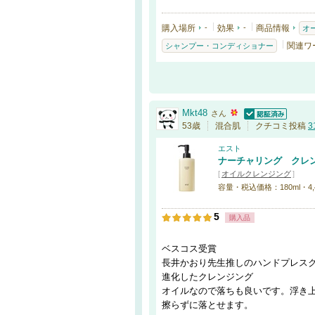
購入場所
-
効果
-
商品情報
オ
関連ワ
シャンプー・コンディショナー
Mkt48
さん
認証済
53歳
混合肌
クチコミ投稿
3
エスト
ナーチャリング クレ
[
オイルクレンジング
]
容量・税込価格：180ml・4,
5
購入品
ベスコス受賞
長井かおり先生推しのハンドプレス
進化したクレンジング
オイルなので落ちも良いです。浮き
擦らずに落とせます。