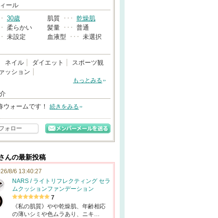
→
ィール
･･
30歳
肌質
･･･
乾燥肌
･･
柔らかい
髪量
･･･
普通
･･
未設定
血液型
･･･
未選択
ネイル
ダイエット
スポーツ観
ァッション
もっとみる
介
春ウォームです！
続きをみる
フォロー
5さんの最新投稿
26/8/6 13:40:27
NARS / ライトリフレクティング セラ
ムクッションファンデーション
7
《私の肌質》やや乾燥肌、年齢相応
の薄いシミや色ムラあり、ニキ…