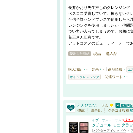
長井かおり先生推しのクレンジング
ベスコス受賞していて、擦らないク
半信半疑ハンドプレスで使用したら
レンジングを使用しましたが、他問
つい力が入ってしまうので、お肌に
花王さん圧巻です。
アットコスメのビューティーデーで
現品
購入品
使用した商品
購入場所
-
効果
-
商品情報
エ
関連ワード
-
オイルクレンジング
えんぴこぴ、
さん
認証済
40歳
混合肌
クチコミ投稿
6
イヴ・サンローラン
クチュール ミニ クラ
[
パウダーアイシャドウ
・