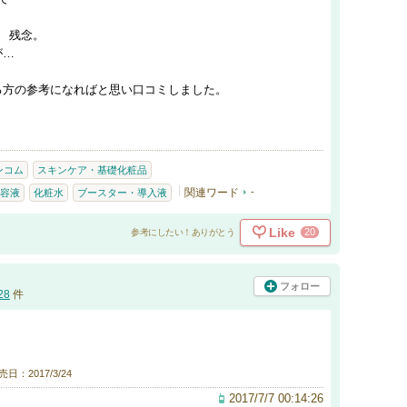
 残念。
が…
る方の参考になればと思い口コミしました。
ンコム
スキンケア・基礎化粧品
関連ワード
-
容液
化粧水
ブースター・導入液
Like
20
参考にしたい！ありがとう
フォロー
28
件
売日：2017/3/24
2017/7/7 00:14:26