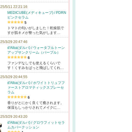
25/5/11 22:21:16
MEDICUBE(メディキューブ) / PDRN
ピンクセラム
5
トマトの匂いがしました！乾燥肌で
すが肌キメが整った気がします…
25/3/29 20:47:46
d'Alba(ダルバ) / ウォータフルトーン
アップサンクリーム（パープル）
6
ファンデなしでも使えるくらいで
す！くすみをぱっと飛ばしてくれ…
25/3/29 20:44:55
d'Alba(ダルバ) / ホワイトトリュフフ
ァーストアロマティックスプレーセ
ラム
6
香りがとにかく良くて癒されます。
保湿もしっかりされてメイクに…
25/3/29 20:43:20
d'Alba(ダルバ) / グロウフィットセラ
ムカバークッション