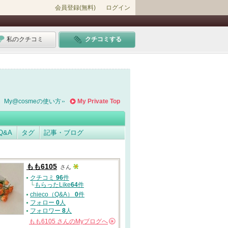
会員登録(無料)
ログイン
私のクチコミ
クチコミする
My@cosmeの使い方
My Private Top
Q&A
タグ
記事・ブログ
もも6105
さん
クチコミ
96
件
└
もらったLike
64
件
chieco（Q&A）
0
件
フォロー
0
人
フォロワー
8
人
もも6105
さんの
Myブログへ