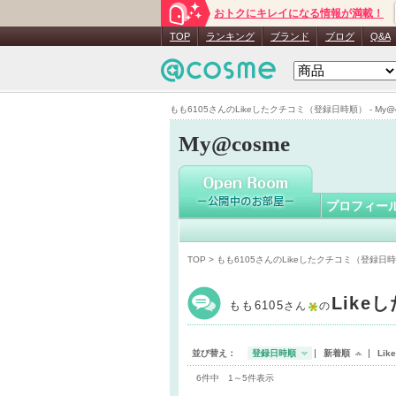
おトクにキレイになる情報が満載！
もも6105
TOP
ランキング
ブランド
ブログ
Q&A
もも6105さんのLikeしたクチコミ（登録日時順） - My@c
My@cosme
プロフィー
TOP
> もも6105さんのLikeしたクチコミ（登録日
Like
もも6105
さん
の
並び替え：
登録日時順
新着順
Li
6件中 1～5件表示