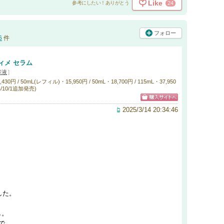
Like
24
参考にしたい！ありがとう
フォロー
6
件
ィメ セラム
容液
]
円 / 50mL(レフィル)・15,950円 / 50mL・18,700円 / 115mL・37,950
4/10/1追加発売)
2025/3/14 20:34:46
した。
し。
で