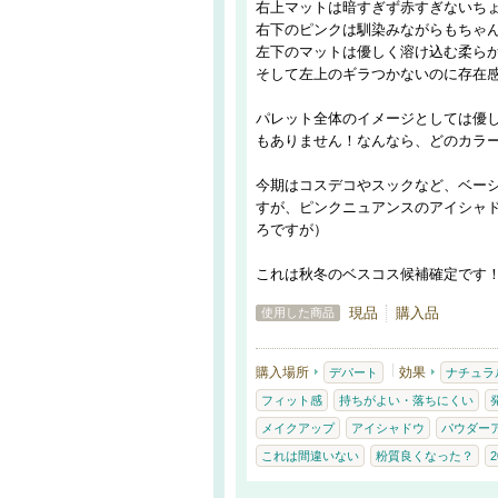
右上マットは暗すぎず赤すぎないち
右下のピンクは馴染みながらもちゃ
左下のマットは優しく溶け込む柔ら
そして左上のギラつかないのに存在
パレット全体のイメージとしては優
もありません！なんなら、どのカラ
今期はコスデコやスックなど、ベー
すが、ピンクニュアンスのアイシャ
ろですが）
これは秋冬のベスコス候補確定です
現品
購入品
使用した商品
購入場所
効果
デパート
ナチュラ
フィット感
持ちがよい・落ちにくい
メイクアップ
アイシャドウ
パウダー
これは間違いない
粉質良くなった？