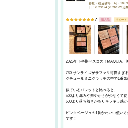
容量・税込価格：4g・10,890円 / 
日：2023/8/4 (2026/8/21
7
購入品
リピート
2025年下半期ベスコス！MAQUI
730 サンライズがサファリ可愛すぎ
クチュールミニクラッチの中で1番気
似ているパレットと比べると、
500より赤みや鮮やかさが少なくて
600より落ち着きがありキラキラ感
ピンクベージュの1番かわいい使い
です！