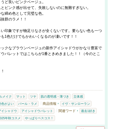
ょうど良いピンクベージュ。
んとピンク感が出せて、失敗しないのに無難すぎない。
かな締め色として完璧な色。
感抜群のラメ！！
しい印象ですが物足りなさが全くないです。要らない色も一つ
ーも1色だけでもかわいくなるのが凄いです！！
シックなブラウンベージュの新作アイシャドウがかなり豊富で
ドウパレットではこちらが1番ときめきました！！（今のとこ
！！
ルメイク
マット
ツヤ
肌の透明感・薄づき
立体感
商品情報
発色がよい
パール・ラメ
イヴ・サンローラン
関連ワード
アイシャドウ
アイシャドウパレット
過去1好き
2025年秋コスメ
やっぱりベスコス！