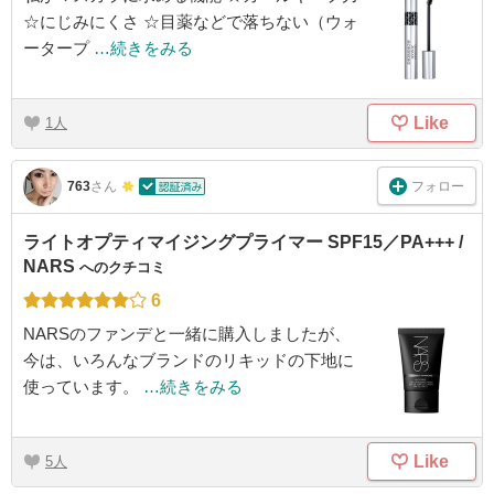
☆にじみにくさ ☆目薬などで落ちない（ウォ
ータープ
…続きをみる
Like
1
フォロー
763
さん
ライトオプティマイジングプライマー SPF15／PA+++ /
NARS
へのクチコミ
6
NARSのファンデと一緒に購入しましたが、
今は、いろんなブランドのリキッドの下地に
使っています。
…続きをみる
Like
5