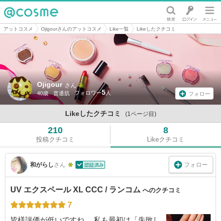
@cosme
アットコスメ
Ojigourさんのアットコスメ
Like一覧
Likeしたクチコミ
Ojigour
さん
5
40歳
普通肌
フォロー
Likeしたクチコミ
(1ページ目)
210
8
投稿クチコミ
Likeクチコミ
フォロー
和がらし
さん
UV エクスペール XL CCC / ランコム
へのクチコミ
7
皆様評価が低いですね。 私も最初は「失敗し