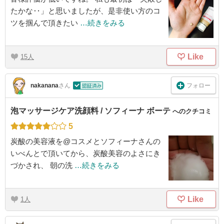
たかな‥」と思いましたが、是非使い方のコ
ツを掴んで頂きたい
…続きをみる
Like
15
フォロー
nakanana
さん
泡マッサージケア洗顔料 / ソフィーナ ボーテ
へのクチコミ
5
炭酸の美容液を@コスメとソフィーナさんの
いべんとで頂いてから、炭酸美容のよさにき
づかされ、 朝の洗
…続きをみる
Like
1