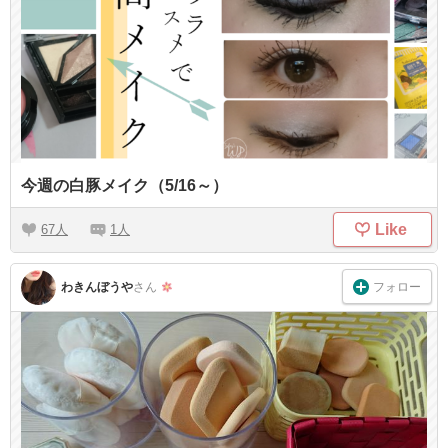
今週の白豚メイク（5/16～）
Like
67
1
フォロー
わきんぼうや
さん