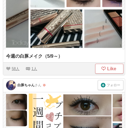
今週の白豚メイク（5/9～）
Like
58
1
フォロー
白豚ちゃん
さん