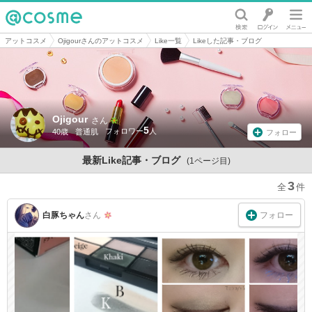
@cosme
アットコスメ
Ojigourさんのアットコスメ
Like一覧
Likeした記事・ブログ
Ojigour
さん
5
40歳
普通肌
フォロー
最新Like記事・ブログ
(1ページ目)
3
フォロー
白豚ちゃん
さん