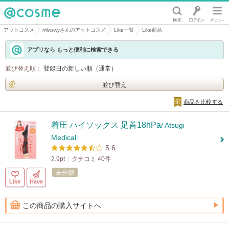
@cosme
アットコスメ
mlwswyさんのアットコスメ
Like一覧
Like商品
アプリなら もっと便利に検索できる
並び替え順：
登録日の新しい順（通常）
並び替え
商品を比較する
着圧 ハイソックス 足首18hPa
/ Atsugi
Medical
5.6
2.9pt
クチコミ 40件
未分類
Like
Have
この商品の購入サイトへ