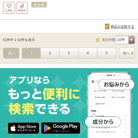
未分類
Like
Have
商品を比較する
51件中 1-10件を表示
表示件数
前へ
1
2
3
4
5
次へ