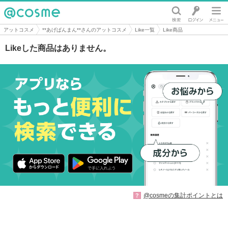
@cosme
アットコスメ
**あげぱんまん**さんのアットコスメ
Like一覧
Like商品
Likeした商品はありません。
@cosmeの集計ポイントとは
?