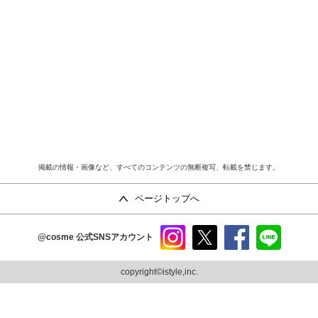
掲載の情報・画像など、すべてのコンテンツの無断複写、転載を禁じます。
ページトップへ
@cosme
公式SNSアカウント
instag
x
faceb
line
ram
ook
copyright©istyle,inc.