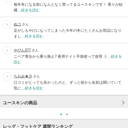
毎年冬になる前になんとなく買ってるユースキンです！ 香りが結
構…
続きを読む
ぬコ
さん
足がしもやけになってしまった今年の冬にたくさんお世話になり
まし…
続きを読む
やぴん077
さん
ニベア青缶から乗り換え? 夜用ナイト手袋使って使用 う…
続きを
読む
ちおみ★彡
さん
口コミがとっても良かったのと、ずっと前から名前は聞いていて
気に…
続きを読む
ユースキンの商品
レッグ・フットケア 週間ランキング