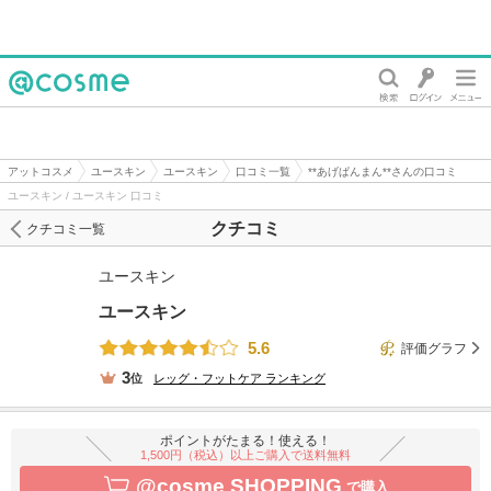
@cosme
アットコスメ
ユースキン
ユースキン
口コミ一覧
**あげぱんまん**さんの口コミ
ユースキン / ユースキン 口コミ
クチコミ
クチコミ一覧
ユースキン
ユースキン
5.6
評価グラフ
3
位
レッグ・フットケア
ランキング
ポイントがたまる！使える！
1,500円（税込）以上ご購入で送料無料
@cosme SHOPPING
で購入