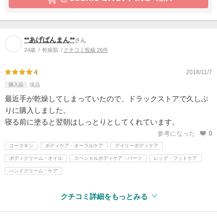
**あげぱんまん**
さん
24歳
乾燥肌
クチコミ投稿 26件
4
2018/11/7
購入品
現品
最近手が乾燥してしまっていたので、ドラックストアで久しぶ
りに購入しました。
寝る前に塗ると翌朝はしっとりとしてくれています。
参考になった
0
ユースキン
ボディケア・オーラルケア
デイリーボディケア
ボディクリーム・オイル
スペシャルボディケア・パーツ
レッグ・フットケア
ハンドクリーム・ケア
クチコミ詳細をもっとみる