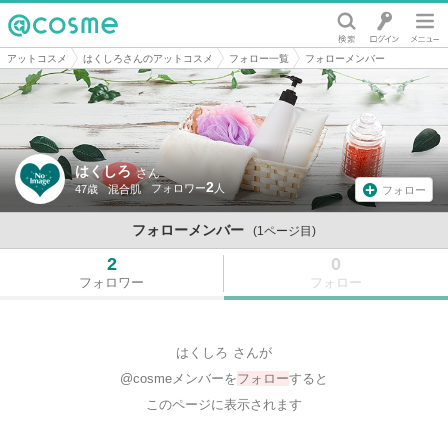
@cosme
アットコスメ
はくしろさんのアットコスメ
フォロー一覧
フォローメンバー
はくしろ
さん
2
47歳
混合肌
フォロー
フォローメンバー
(1ページ目)
2
0
フォロワー
フォロー
はくしろ
さんが
@cosmeメンバーを
フォロー
すると
このページに表示されます