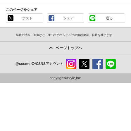
このページをシェア
ポスト
シェア
送る
掲載の情報・画像など、すべてのコンテンツの無断複写、転載を禁じます。
ページトップへ
@cosme
公式SNSアカウント
instag
x
faceb
line
ram
ook
copyright©istyle,inc.