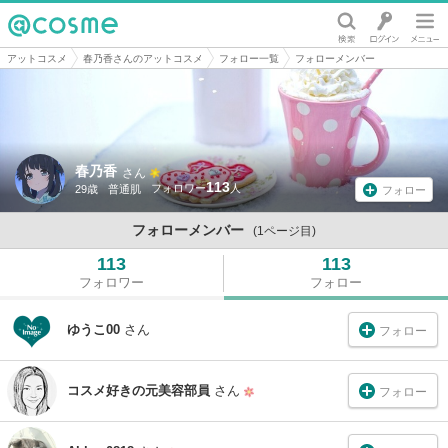
@cosme
アットコスメ
春乃香さんのアットコスメ
フォロー一覧
フォローメンバー
春乃香
さん
113
29歳
普通肌
フォロー
フォローメンバー
(1ページ目)
113
113
フォロワー
フォロー
ゆうこ00
さん
フォロー
コスメ好きの元美容部員
さん
フォロー