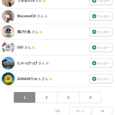
うるるんt.a
さん
フォロー
MocomoCO
さん
フォロー
逃げた魚
さん
フォロー
GG!
さん
フォロー
にゃっぴっぴ
さん
フォロー
みゆみゆりゅっ
さん
フォロー
1
2
3
4
1/4
次へ