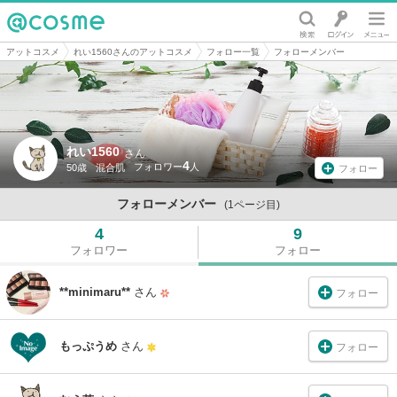
@cosme
アットコスメ
れい1560さんのアットコスメ
フォロー一覧
フォローメンバー
れい1560
さん
4
50歳
混合肌
フォロー
フォローメンバー
(1ページ目)
4
9
フォロワー
フォロー
**minimaru**
さん
フォロー
もっぷうめ
さん
フォロー