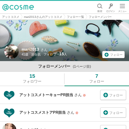
@cosme
アットコスメ
mari2013さんのアットコスメ
フォロー一覧
フォローメンバー
mari2013
さん
15
41歳
混合肌
フォロー
フォローメンバー
(1ページ目)
15
7
フォロワー
フォロー
アットコスメトーキョーPR担当
さん
フォロー
アットコスメストアPR担当
さん
フォロー