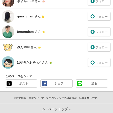
きょんこ19
さん
フォロー
gura_chan
さん
フォロー
tomomism
さん
フォロー
みんMIN
さん
フォロー
はやち＼(･∀･)／
さん
フォロー
このページをシェア
ポスト
シェア
送る
掲載の情報・画像など、すべてのコンテンツの無断複写、転載を禁じます。
ページトップへ