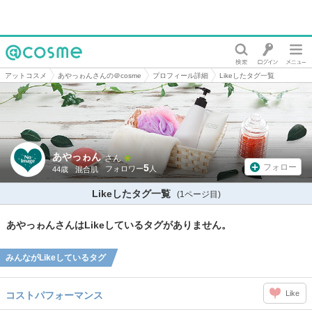
@cosme
アットコスメ
あやっゎんさんの＠cosme
プロフィール詳細
Likeしたタグ一覧
あやっゎん
さん
5
フォロー
44歳
混合肌
Likeしたタグ一覧
(1ページ目)
あやっゎんさんはLikeしているタグがありません。
みんながLikeしているタグ
Like
コストパフォーマンス