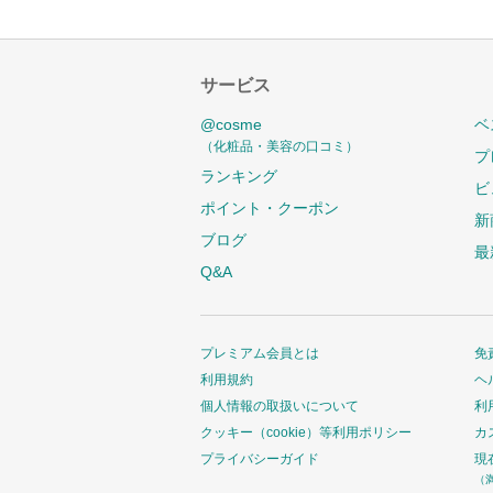
サービス
@cosme
ベ
（化粧品・美容の口コミ）
プ
ランキング
ビ
ポイント・クーポン
新
ブログ
最
Q&A
プレミアム会員とは
免
利用規約
ヘ
個人情報の取扱いについて
利
クッキー（cookie）等利用ポリシー
カ
プライバシーガイド
現
（