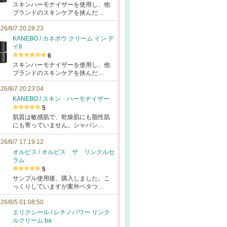
スキンハーモナイザーを使用し、他
ブランドのスキンケアを挟んだ…
26/8/7 20:28:23
KANEBO / カネボウ クリーム イン デ
イII
6
スキンハーモナイザーを使用し、他
ブランドのスキンケアを挟んだ…
26/8/7 20:23:04
KANEBO / スキン ハーモナイザー
5
肌質は敏感肌で、乾燥肌にも脂性肌
にも寄っていません。シャバシ…
26/8/7 17:19:12
オルビス / オルビス ザ リンクルセ
ラム
5
サンプル使用後、購入しました。こ
っくりしていますが案外ベタつ…
26/8/5 01:08:50
エリクシール / レチノパワー リンク
ルクリーム ba