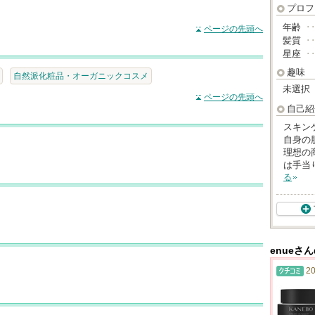
プロフ
年齢
･
ページの先頭へ
髪質
･
星座
･
趣味
自然派化粧品・オーガニックコスメ
未選択
ページの先頭へ
自己紹
スキン
自身の
理想の
は手当
る
enueさ
20