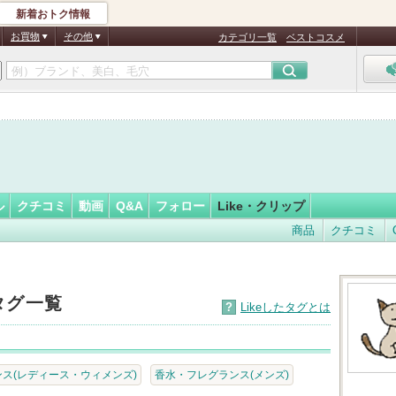
新着おトク情報
フォロー
お買物
その他
カテゴリ一覧
ベストコスメ
認
証
済
ル
クチコミ
動画
Q&A
フォロー
Like・クリップ
商品
クチコミ
たタグ一覧
?
Likeしたタグとは
ス(レディース・ウィメンズ)
香水・フレグランス(メンズ)