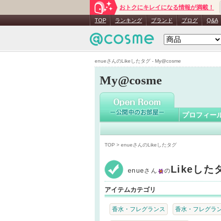
おトクにキレイになる情報が満載！
enue
さん
TOP
ランキング
ブランド
ブログ
Q&A
enueさんのLikeしたタグ - My@cosme
My@cosme
プロフィー
TOP
> enueさんのLikeしたタグ
Likeし
enue
さん
の
アイテムカテゴリ
香水・フレグランス
香水・フレグラン