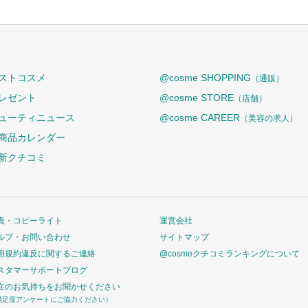
ストコスメ
@cosme SHOPPING
（通販）
レゼント
@cosme STORE
（店舗）
ューティニュース
@cosme CAREER
（美容の求人）
商品カレンダー
新クチコミ
責・コピーライト
運営会社
ルプ・お問い合わせ
サイトマップ
用規約違反に関するご連絡
@cosmeクチコミランキングについて
スタマーサポートブログ
在のお気持ちをお聞かせください
満足度アンケートにご協力ください）