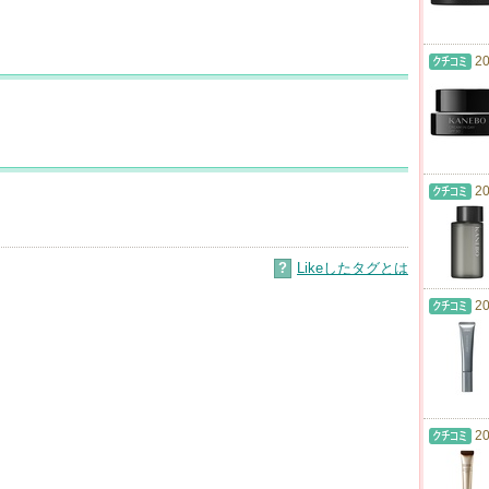
20
20
?
Likeしたタグとは
20
20