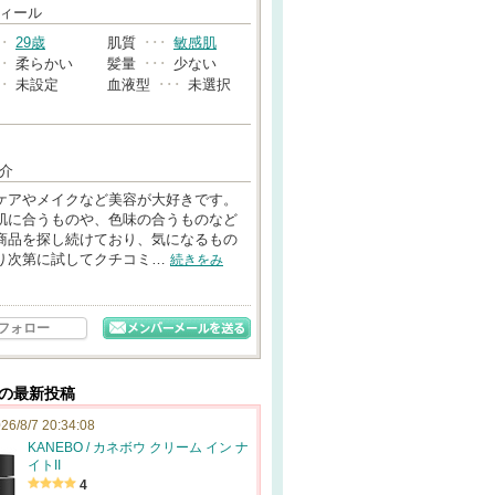
→
ィール
･･
29歳
肌質
･･･
敏感肌
･･
柔らかい
髪量
･･･
少ない
･･
未設定
血液型
･･･
未選択
介
ケアやメイクなど美容が大好きです。
肌に合うものや、色味の合うものなど
商品を探し続けており、気になるもの
り次第に試してクチコミ…
続きをみ
フォロー
んの最新投稿
26/8/7 20:34:08
KANEBO / カネボウ クリーム イン ナ
イトII
4