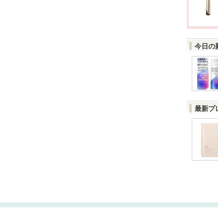
今日の
最新プ