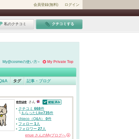
会員登録(無料)
ログイン
私のクチコミ
クチコミする
My@cosmeの使い方
My Private Top
Q&A
タグ
記事・ブログ
enue
さん
認証済
クチコミ
668
件
└
もらったLike
735
件
chieco（Q&A）
0
件
フォロー
1
人
フォロワー
27
人
enue
さんの
Myブログへ