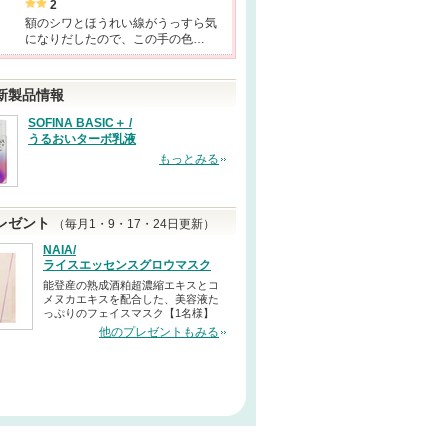
2
額のシワとほうれい線がうっすら気
になりだしたので、この手の色…
新製品情報
SOFINA BASIC＋ /
うるおいターボ乳液
もっとみる
レゼント
（毎月1・9・17・24日更新）
NAIA/
ライスエッセンスグロウマスク
能登産の熟成酒粕超濃縮エキスとコ
メヌカエキスを配合した、美容液た
っぷりのフェイスマスク【1名様】
他のプレゼントもみる