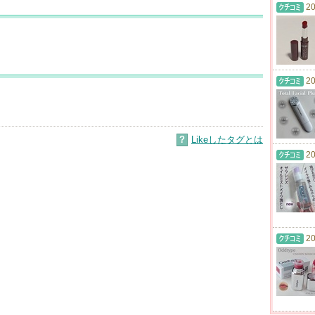
20
20
?
Likeしたタグとは
20
20