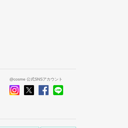
@cosme 公式SNSアカウント
instagram
x
facebook
line