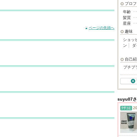
プロフ
年齢
･
髪質
･
星座
･
ページの先頭へ
趣味
ショッ
ン
ダ
自己紹
プチプ
suyu0
20