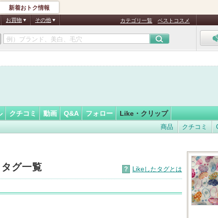
新着おトク情報
フォロー
ん
お買物
その他
カテゴリ一覧
ベストコスメ
認
証
済
ル
クチコミ
動画
Q&A
フォロー
Like・クリップ
商品
クチコミ
したタグ一覧
?
Likeしたタグとは