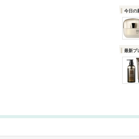
今日の
最新プ