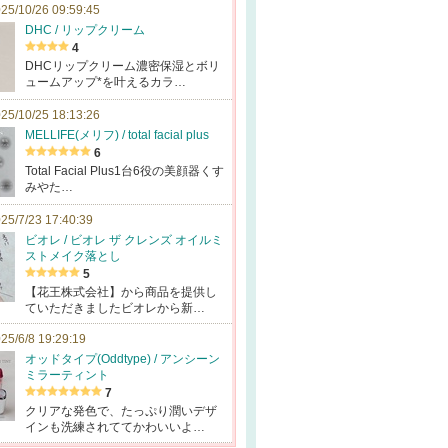
25/10/26 09:59:45
DHC / リップクリーム
4
DHCリップクリーム濃密保湿とボリ
ュームアップ*を叶えるカラ…
25/10/25 18:13:26
MELLIFE(メリフ) / total facial plus
6
Total Facial Plus1台6役の美顔器くす
みやた…
25/7/23 17:40:39
ビオレ / ビオレ ザ クレンズ オイルミ
ストメイク落とし
5
【花王株式会社】から商品を提供し
ていただきましたビオレから新…
25/6/8 19:29:19
オッドタイプ(Oddtype) / アンシーン
ミラーティント
7
クリアな発色で、たっぷり潤いデザ
インも洗練されててかわいいよ…