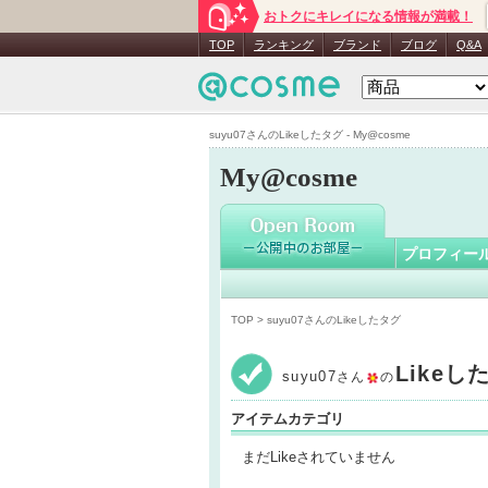
おトクにキレイになる情報が満載！
suyu07
さ
TOP
ランキング
ブランド
ブログ
Q&A
suyu07さんのLikeしたタグ - My@cosme
My@cosme
プロフィー
TOP
> suyu07さんのLikeしたタグ
Like
suyu07
さん
の
アイテムカテゴリ
まだLikeされていません