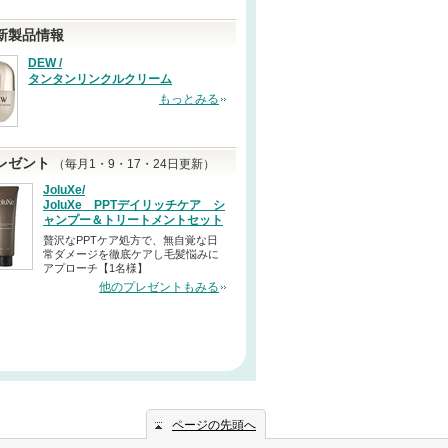
新製品情報
DEW /
タンタンリンクルクリーム
もっとみる
レゼント
（毎月1・9・17・24日更新）
JoluXe/
JoluXe PPTデイリッチケア シ
ャンプー＆トリートメントセット
贅沢なPPTケア処方で、無自覚な日
常ダメージを徹底ケアし毛髪悩みに
アプローチ【1名様】
他のプレゼントもみる
ページの先頭へ