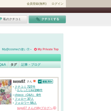
会員登録(無料)
ログイン
私のクチコミ
クチコミする
My@cosmeの使い方
My Private Top
Q&A
タグ
記事・ブログ
suyu07
さん
認証済
クチコミ
727
件
└
もらったLike
190
件
chieco（Q&A）
0
件
フォロー
37
人
フォロワー
55
人
suyu07
さんの
Myブログへ