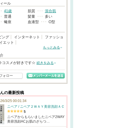
→
ィール
･･
41歳
肌質
･･･
混合肌
･･
普通
髪量
･･･
多い
･･
蠍座
血液型
･･･
O型
ピング
インターネット
ファッショ
イエット
もっとみる
介
ラコスメが好きです☆
続きをみる
フォロー
7さんの最新投稿
26/3/25 00:01:34
ニベア / ニベア２ＷＡＹ美容洗顔ＡＣ
5
ニベアからもらいましたニベア2WAY
美容洗顔ACお肌のざらつ…