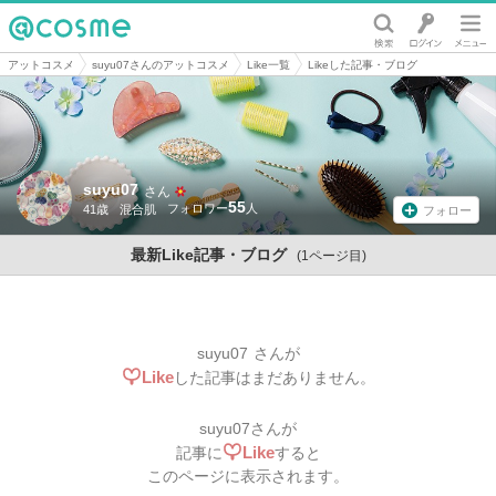
@cosme
アットコスメ
suyu07さんのアットコスメ
Like一覧
Likeした記事・ブログ
suyu07
さん
55
41歳
混合肌
フォロー
最新Like記事・ブログ
(1ページ目)
suyu07
さんが
Like
した記事はまだありません。
suyu07
さんが
Like
記事に
すると
このページに表示されます。