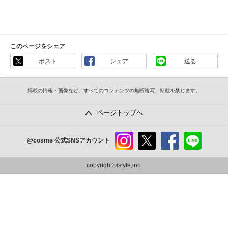
このページをシェア
ポスト
シェア
送る
掲載の情報・画像など、すべてのコンテンツの無断複写、転載を禁じます。
ページトップへ
@cosme
公式SNSアカウント
instag
x
faceb
line
ram
ook
copyright©istyle,inc.