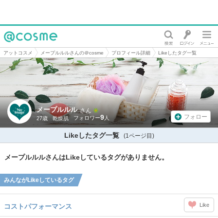
@cosme
アットコスメ
メープルルルさんの＠cosme
プロフィール詳細
Likeしたタグ一覧
メープルルル
さん
9
フォロー
27歳
乾燥肌
Likeしたタグ一覧
(1ページ目)
メープルルルさんはLikeしているタグがありません。
みんながLikeしているタグ
Like
コストパフォーマンス