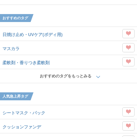
タグ
Like
を
おすすめのタグ
Like
日焼け止め・UVケア(ボディ用)
この
マスカラ
タグ
この
を
柔軟剤・香りつき柔軟剤
タグ
Like
この
を
おすすめのタグをもっとみる
タグ
Like
を
人気急上昇タグ
Like
シートマスク・パック
この
クッションファンデ
タグ
この