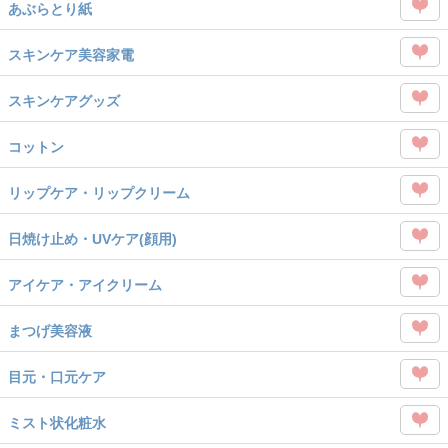
を
あぶらとり紙
タグ
Like
この
を
スキンケア美容家電
タグ
Like
この
を
スキンケアグッズ
タグ
Like
この
を
コットン
タグ
Like
この
を
リップケア・リップクリーム
タグ
Like
この
を
日焼け止め・UVケア(顔用)
タグ
Like
この
を
アイケア・アイクリーム
タグ
Like
この
を
まつげ美容液
タグ
Like
この
を
目元・口元ケア
タグ
Like
この
を
ミスト状化粧水
タグ
Like