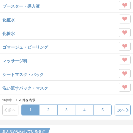
この
を
ブースター・導入液
タグ
Like
この
を
化粧水
タグ
Like
この
を
化粧水
タグ
Like
この
を
ゴマージュ・ピーリング
タグ
Like
この
を
マッサージ料
タグ
Like
この
を
シートマスク・パック
タグ
Like
この
を
洗い流すパック・マスク
タグ
Like
この
を
96件中 1-20件を表示
タグ
Like
前へ
1
2
3
4
5
次へ
を
Like
みんながLikeしているタグ