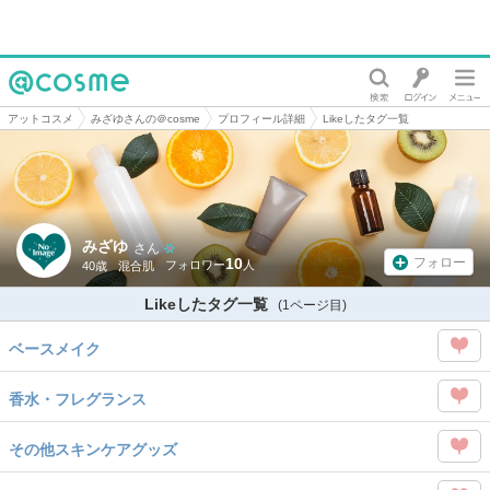
@cosme
アットコスメ
みざゆさんの＠cosme
プロフィール詳細
Likeしたタグ一覧
みざゆ
さん
10
フォロー
40歳
混合肌
Likeしたタグ一覧
(1ページ目)
ベースメイク
この
香水・フレグランス
タグ
この
を
その他スキンケアグッズ
タグ
Like
この