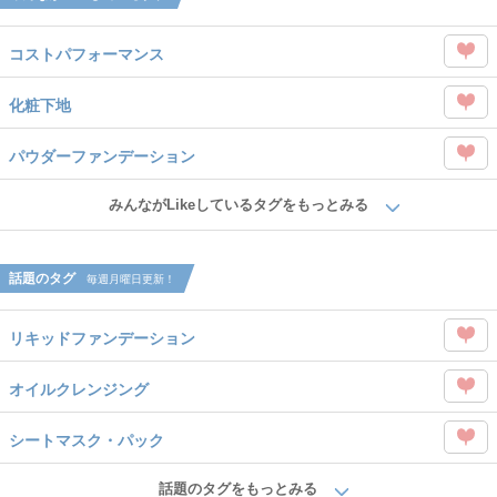
コストパフォーマンス
この
化粧下地
タグ
この
を
パウダーファンデーション
タグ
Like
この
を
みんながLikeしているタグをもっとみる
タグ
Like
を
話題のタグ
毎週月曜日更新！
Like
リキッドファンデーション
この
オイルクレンジング
タグ
この
を
シートマスク・パック
タグ
Like
この
を
話題のタグをもっとみる