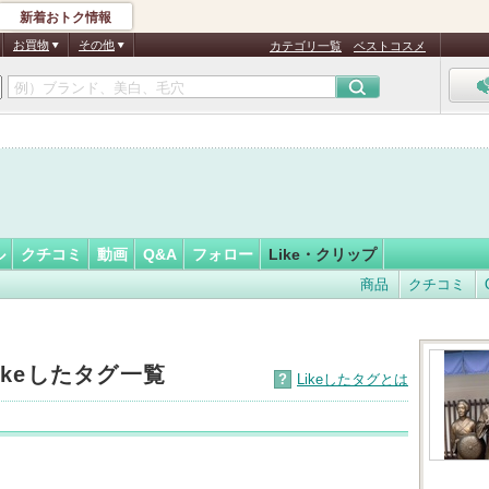
新着おトク情報
なかき氷
フォロー
さん
お買物
その他
カテゴリ一覧
ベストコスメ
認
証
済
ル
クチコミ
動画
Q&A
フォロー
Like・クリップ
商品
クチコミ
ikeしたタグ一覧
?
Likeしたタグとは