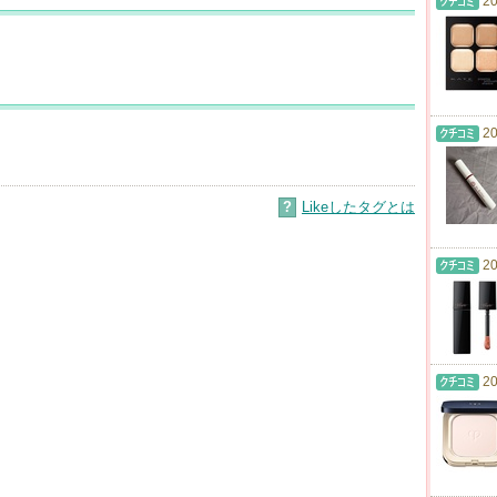
20
20
?
Likeしたタグとは
20
20