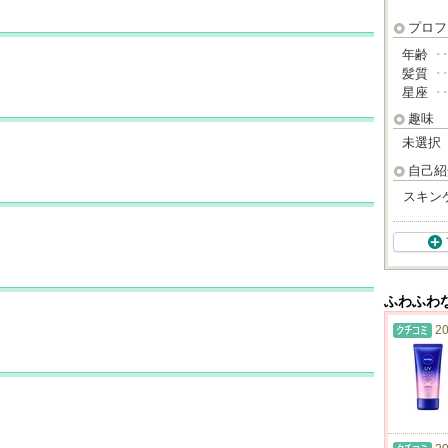
プロフ
年齢
･
髪質
･
星座
･
趣味
未選択
自己紹
スキン
ふわふわ
20