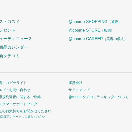
ストコスメ
@cosme SHOPPING
（通販）
レゼント
@cosme STORE
（店舗）
ューティニュース
@cosme CAREER
（美容の求人）
商品カレンダー
新クチコミ
責・コピーライト
運営会社
ルプ・お問い合わせ
サイトマップ
用規約違反に関するご連絡
@cosmeクチコミランキングについて
スタマーサポートブログ
在のお気持ちをお聞かせください
満足度アンケートにご協力ください）