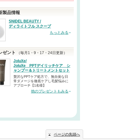
新製品情報
SNIDEL BEAUTY /
ディライトフル スクープ
もっとみる
レゼント
（毎月1・9・17・24日更新）
JoluXe/
JoluXe PPTデイリッチケア シ
ャンプー＆トリートメントセット
贅沢なPPTケア処方で、無自覚な日
常ダメージを徹底ケアし毛髪悩みに
アプローチ【1名様】
他のプレゼントもみる
ページの先頭へ