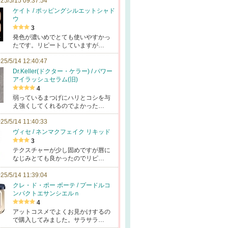
25/5/15 09:37:54
ケイト / ポッピングシルエットシャド
ウ
3
発色が濃いめでとても使いやすかっ
たです。リピートしていますが…
25/5/14 12:40:47
Dr.Keller(ドクター・ケラー) / パワー
アイラッシュセラム(旧)
4
弱っているまつげにハリとコシを与
え強くしてくれるのでよかった…
25/5/14 11:40:33
ヴィセ / ネンマクフェイク リキッド
3
テクスチャーが少し固めですが唇に
なじみとても良かったのでリピ…
25/5/14 11:39:04
クレ・ド・ポー ボーテ / プードルコ
ンパクトエサンシエルｎ
4
アットコスメでよくお見かけするの
で購入してみました。サラサラ…