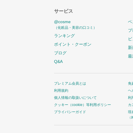
サービス
@cosme
ベ
（化粧品・美容の口コミ）
プ
ランキング
ビ
ポイント・クーポン
新
ブログ
最
Q&A
プレミアム会員とは
免
利用規約
ヘ
個人情報の取扱いについて
利
クッキー（cookie）等利用ポリシー
カ
プライバシーガイド
現
（