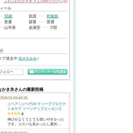
ふわふわなかき氷
さんの
Myブログへ
→
ィール
･･
33歳
肌質
･･･
乾燥肌
･･
普通
髪量
･･･
普通
･･
山羊座
血液型
･･･
O型
介
ケア迷走中
続きをみる
フォロー
なかき氷さんの最新投稿
25/5/15 09:46:26
ニベア / ニベアUV ディーププロテク
ト＆ケア トーンアップエッセンス
4
伸びがよくてとても使いやすかった
です。コスパも良かったし紫外…