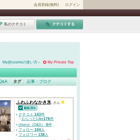
会員登録(無料)
ログイン
私のクチコミ
クチコミする
My@cosmeの使い方
My Private Top
Q&A
タグ
記事・ブログ
ふわふわなかき氷
さん
認証済
クチコミ
143
件
└
もらったLike
176
件
chieco（Q&A）
0
件
フォロー
104
人
フォロワー
138
人