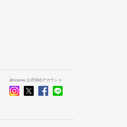
@cosme 公式SNSアカウント
instagram
x
facebook
line