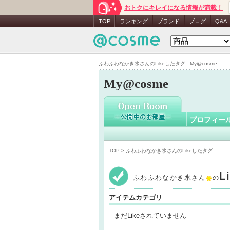
おトクにキレイになる情報が満載！
ふわふわ
TOP
ランキング
ブランド
ブログ
Q&A
ふわふわなかき氷さんのLikeしたタグ - My@cosme
My@cosme
プロフィー
TOP
> ふわふわなかき氷さんのLikeしたタグ
L
ふわふわなかき氷
さん
の
アイテムカテゴリ
まだLikeされていません