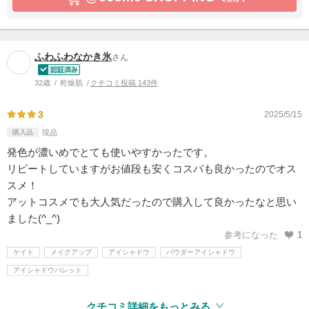
ふわふわなかき氷
さん
32歳
乾燥肌
クチコミ投稿 143件
3
2025/5/15
購入品
現品
発色が濃いめでとても使いやすかったです。
リピートしていますがお値段も安くコスパも良かったのでオス
スメ！
アットコスメでも大人気だったので購入して良かったなと思い
ました(^_^)
参考になった
1
ケイト
メイクアップ
アイシャドウ
パウダーアイシャドウ
アイシャドウパレット
クチコミ詳細をもっとみる