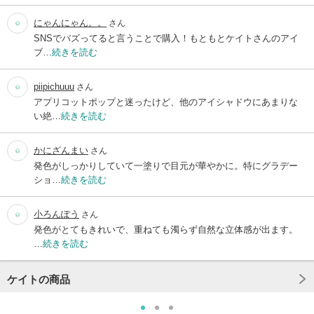
にゃんにゃん。。
さん
SNSでバズってると言うことで購入！もともとケイトさんのアイ
ブ…
続きを読む
piipichuuu
さん
アプリコットポップと迷ったけど、他のアイシャドウにあまりな
い絶…
続きを読む
かにざんまい
さん
発色がしっかりしていて一塗りで目元が華やかに。特にグラデー
ショ…
続きを読む
小ろんぽう
さん
発色がとてもきれいで、重ねても濁らず自然な立体感が出ます。
…
続きを読む
ケイトの商品