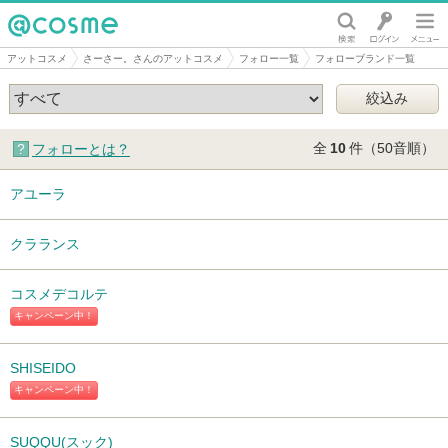
@cosme
アットコスメ
さーさー。さんのアットコスメ
フォロー一覧
フォローブランド一覧
全
10
件（50音順）
フォローとは？
アユーラ
クラランス
コスメデコルテ
キャンペーン中！
SHISEIDO
キャンペーン中！
SUQQU(スック)