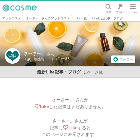
@cosme
アットコスメ
さーさー。さんのアットコスメ
Like一覧
Likeした記事・ブログ
さーさー。
さん
0
36歳
敏感肌
フォロー
最新Like記事・ブログ
(1ページ目)
さーさー。
さんが
Like
した記事はまだありません。
さーさー。
さんが
Like
記事に
すると
このページに表示されます。