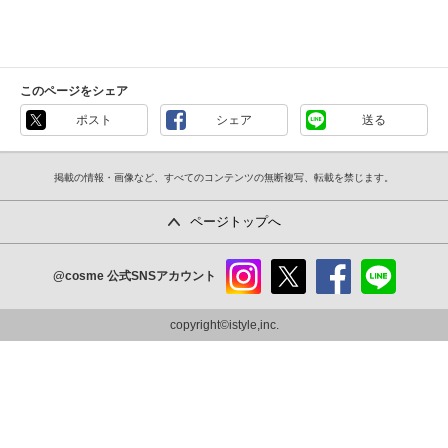
このページをシェア
ポスト
シェア
送る
掲載の情報・画像など、すべてのコンテンツの無断複写、転載を禁じます。
ページトップへ
@cosme
公式SNSアカウント
instag
x
faceb
line
ram
ook
copyright©istyle,inc.