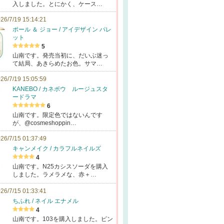
入しました。とにかく、ケース…
26/7/19 15:14:21
ポール ＆ ジョー / アイデザイン パレ
ット
5
山南です。発売当初に、だいぶ迷っ
て結局、あきらめたお色。サマ…
26/7/19 15:05:59
KANEBO / カネボウ ルージュスタ
ードラマ
6
山南です。限定色ではないんです
が、@cosmeshoppin…
26/7/15 01:37:49
キャンメイク / カラフルネイルズ
4
山南です。N25カシスソーダを購入
しました。ラメラメな、赤＋…
26/7/15 01:33:41
ちふれ / ネイル エナメル
4
山南です。103を購入しました。ピン