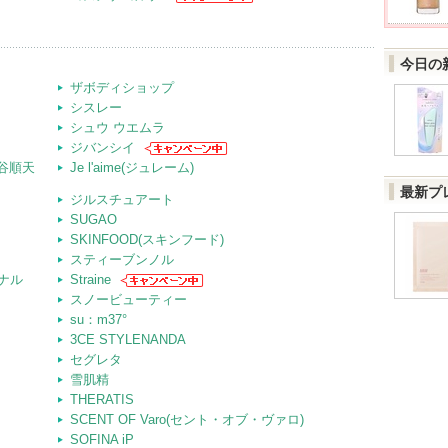
今日の
ザボディショップ
シスレー
シュウ ウエムラ
ジバンシイ
桃谷順天
Je l'aime(ジュレーム)
最新プ
ジルスチュアート
SUGAO
SKINFOOD(スキンフード)
スティーブンノル
ナル
Straine
スノービューティー
su：m37°
3CE STYLENANDA
セグレタ
雪肌精
THERATIS
SCENT OF Varo(セント・オブ・ヴァロ)
SOFINA iP