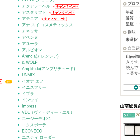
プロフ
アクアレーベル
年齢
･
アスタリフト
髪質
･
アテニア
星座
･
アナ スイ コスメティックス
アネッサ
趣味
アベンヌ
未選択
アユーラ
自己紹
アルビオン
Arencia(アレンシア)
山南敬
きます
& WOLF
読んで
Amplitude(アンプリチュード)
～某サ
UNMIX
イオナ エフ
イニスフリー
イプサ
インウイ
Impress
山南総長
VDL（ヴィ・ディー・エル）
20
エージーデオ24
エクスボーテ
ECONECO
エスティ ローダー