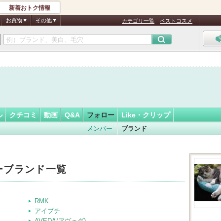
新着おトク情報
フォロー
さん
お買物
その他
カテゴリ一覧
ベストコスメ
認
証
済
ル
クチコミ
動画
Q&A
フォロー
Like・クリップ
メンバー
ブランド
ーブランド一覧
RMK
アイプチ
AVEDA(アヴェダ)