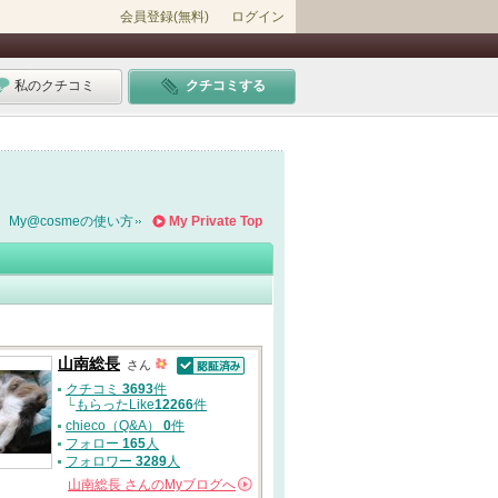
会員登録(無料)
ログイン
私のクチコミ
クチコミする
My@cosmeの使い方
My Private Top
山南総長
さん
認証済
クチコミ
3693
件
└
もらったLike
12266
件
chieco（Q&A）
0
件
フォロー
165
人
フォロワー
3289
人
山南総長
さんの
Myブログへ