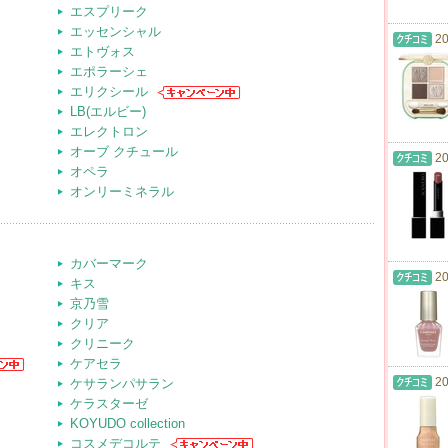
エスプリーク
エッセンシャル
20
エトヴォス
エポラーシェ
エリクシール
LB(エルビー)
エレクトロン
オーブ クチュール
20
オペラ
オンリーミネラル
カバーマーク
20
キス
京乃雪
クリア
クリニーク
ケアセラ
20
ケサランパサラン
ケラスターゼ
KOYUDO collection
コスメデコルテ