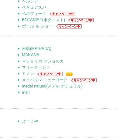
ヘルシア
ベキュアスパ
ベネフィーク
BOTANIST(ボタニスト)
ポール ＆ ジョー
米肌(MAIHADA)
MAKANAI
マジョリカ マジョルカ
マリークヮント
ミノン
メイベリン ニューヨーク
medel natural(メデル ナチュラル)
melt
よーじや