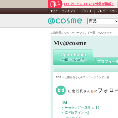
おトクにキレイになる情報が満載！
山南総長
TOP
ランキング
ブランド
ブログ
Q&A
山南総長さんのフォローブランド一覧 - My@cosme
My@cosme
プロフィー
TOP
> 山南総長さんのフォローブランド一覧
フォロ
山南総長
さん
の
[あ]
Ayurbio(アーユルビオ)
IOPE(アイオペ)
アウェイク