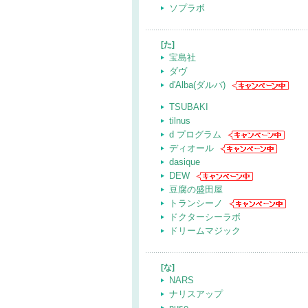
ソプラボ
[た]
宝島社
ダヴ
d'Alba(ダルバ)
TSUBAKI
tilnus
d プログラム
ディオール
dasique
DEW
豆腐の盛田屋
トランシーノ
ドクターシーラボ
ドリームマジック
[な]
NARS
ナリスアップ
nuse