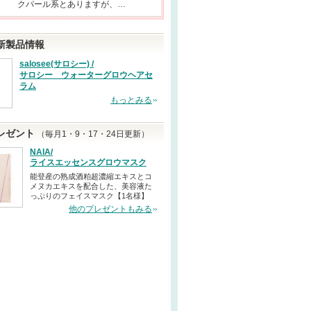
クパール系とありますが、…
新製品情報
salosee(サロシー) /
サロシー ウォーターグロウヘアセ
ラム
もっとみる
レゼント
（毎月1・9・17・24日更新）
NAIA/
ライスエッセンスグロウマスク
能登産の熟成酒粕超濃縮エキスとコ
メヌカエキスを配合した、美容液た
っぷりのフェイスマスク【1名様】
他のプレゼントもみる