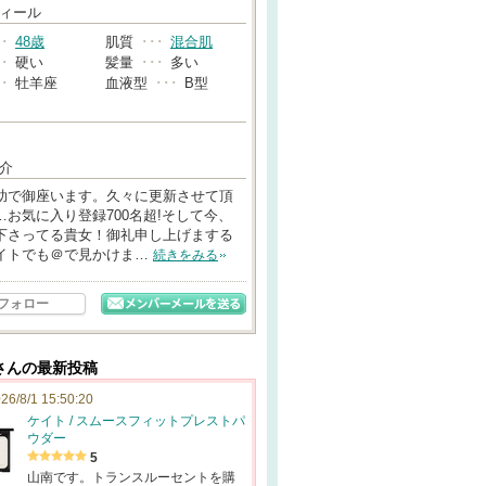
→
ィール
･･
48歳
肌質
･･･
混合肌
･･
硬い
髪量
･･･
多い
･･
牡羊座
血液型
･･･
B型
介
助で御座います。久々に更新させて頂
…お気に入り登録700名超!そして今、
下さってる貴女！御礼申し上げまする
イトでも＠で見かけま…
続きをみる
フォロー
さんの最新投稿
26/8/1 15:50:20
ケイト / スムースフィットプレストパ
ウダー
5
山南です。トランスルーセントを購