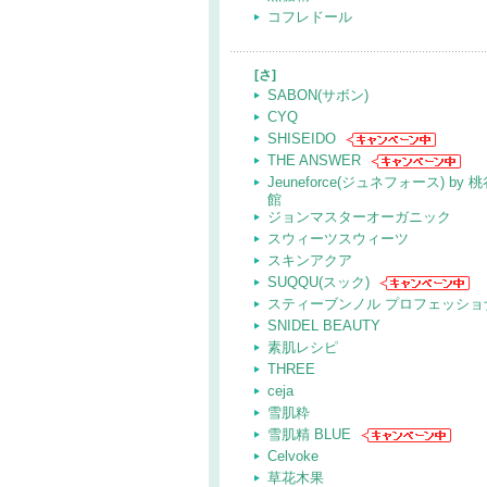
コフレドール
[さ]
SABON(サボン)
CYQ
SHISEIDO
THE ANSWER
Jeuneforce(ジュネフォース) by 
館
ジョンマスターオーガニック
スウィーツスウィーツ
スキンアクア
SUQQU(スック)
スティーブンノル プロフェッショ
SNIDEL BEAUTY
素肌レシピ
THREE
ceja
雪肌粋
雪肌精 BLUE
Celvoke
草花木果