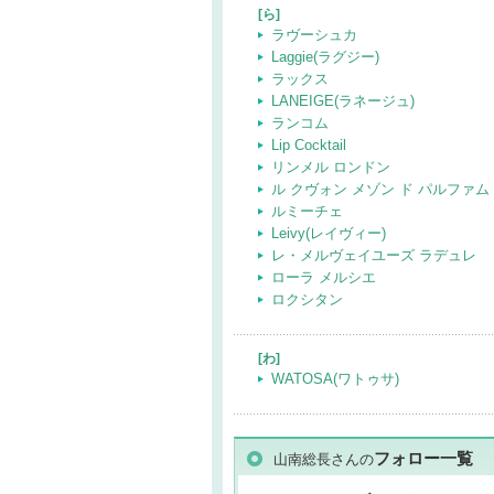
[ら]
ラヴーシュカ
Laggie(ラグジー)
ラックス
LANEIGE(ラネージュ)
ランコム
Lip Cocktail
リンメル ロンドン
ル クヴォン メゾン ド パルファム
ルミーチェ
Leivy(レイヴィー)
レ・メルヴェイユーズ ラデュレ
ローラ メルシエ
ロクシタン
[わ]
WATOSA(ワトゥサ)
フォロー一覧
山南総長さんの