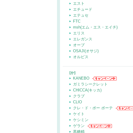
エスト
エチュード
エテュセ
FTC
msh(エム・エス・エイチ)
エリス
エレガンス
オーブ
OSAJI(オサジ)
オルビス
[か]
KANEBO
ガミラシークレット
CHICCA(キッカ)
クラブ
CLIO
クレ・ド・ポー ボーテ
ケイト
ケシミン
ゲラン
黒糖精