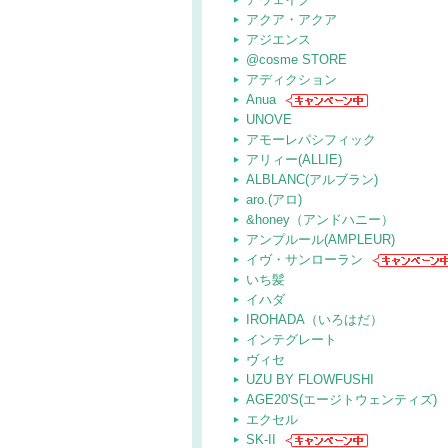
アクア・アクア
アジエンス
@cosme STORE
アディクション
Anua
UNOVE
アモーレパシフィック
アリィー(ALLIE)
ALBLANC(アルブラン)
aro.(アロ)
&honey（アンドハニー）
アンプルール(AMPLEUR)
イヴ・サンローラン
いち髪
イハダ
IROHADA（いろはだ）
インテグレート
ヴィセ
UZU BY FLOWFUSHI
AGE20'S(エージトウェンティズ)
エクセル
SK-II