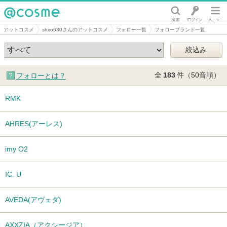
@cosme
アットコスメ
shiro630さんのアットコスメ
フォロー一覧
フォローブランド一覧
全
183
件（50音順）
フォローとは？
RMK
AHRES(アーレス)
imy O2
IC. U
AVEDA(アヴェダ)
AXXZIA（アクシージア）