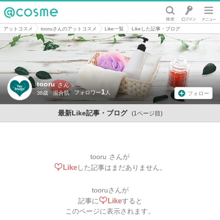
@cosme
アットコスメ
tooruさんのアットコスメ
Like一覧
Likeした記事・ブログ
tooru
さん
1
38歳
混合肌
フォロー
最新Like記事・ブログ
(1ページ目)
tooru
さんが
Like
した記事はまだありません。
tooru
さんが
Like
記事に
すると
このページに表示されます。