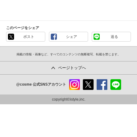
このページをシェア
ポスト
シェア
送る
掲載の情報・画像など、すべてのコンテンツの無断複写、転載を禁じます。
ページトップへ
@cosme
公式SNSアカウント
instag
x
faceb
line
ram
ook
copyright©istyle,inc.