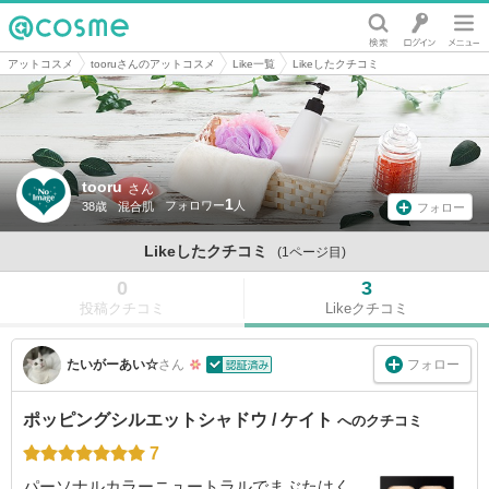
@cosme
アットコスメ
tooruさんのアットコスメ
Like一覧
Likeしたクチコミ
tooru
さん
1
38歳
混合肌
フォロー
Likeしたクチコミ
(1ページ目)
0
3
投稿クチコミ
Likeクチコミ
フォロー
たいがーあい☆
さん
ポッピングシルエットシャドウ / ケイト
へのクチコミ
7
パーソナルカラーニュートラルでまぶたはく