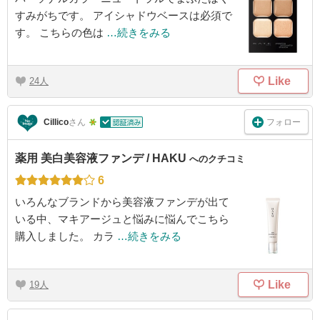
すみがちです。 アイシャドウベースは必須で
す。 こちらの色は
…続きをみる
Like
24
フォロー
Cillico
さん
薬用 美白美容液ファンデ / HAKU
へのクチコミ
6
いろんなブランドから美容液ファンデが出て
いる中、マキアージュと悩みに悩んでこちら
購入しました。 カラ
…続きをみる
Like
19