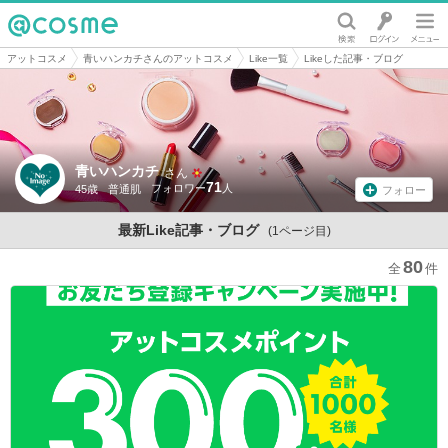
@cosme
アットコスメ
青いハンカチさんのアットコスメ
Like一覧
Likeした記事・ブログ
青いハンカチ
さん
71
45歳
普通肌
フォロー
最新Like記事・ブログ
(1ページ目)
80