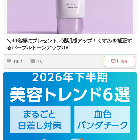
＼30名様にプレゼント／透明感アップ！くすみを補正す
るパープルトーンアップUV
Like
818
0