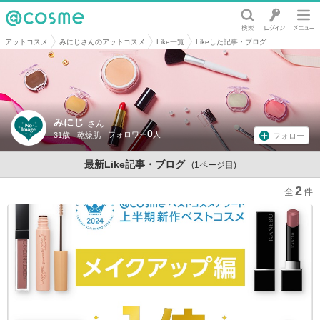
@cosme
アットコスメ
みにじさんのアットコスメ
Like一覧
Likeした記事・ブログ
みにじ
さん
0
31歳
乾燥肌
フォロー
最新Like記事・ブログ
(1ページ目)
2