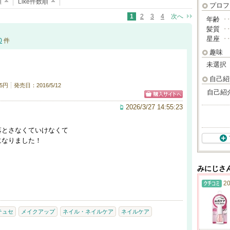
順
Like件数順
プロフ
1
2
3
4
次へ
年齢
･
髪質
･
星座
･
0
件
趣味
未選択
自己紹
5円
発売日：2016/5/12
自己紹
2026/3/27 14:55:23
落とさなくていけなくて
になりました！
みにじさ
20
テュセ
メイクアップ
ネイル・ネイルケア
ネイルケア