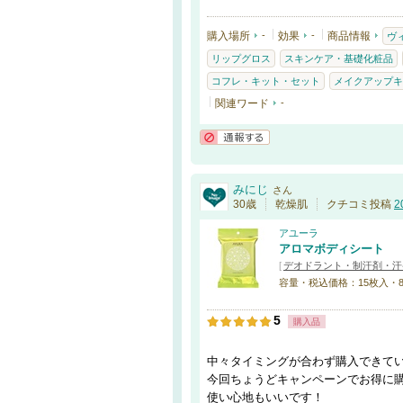
購入場所
-
効果
-
商品情報
ヴ
リップグロス
スキンケア・基礎化粧品
コフレ・キット・セット
メイクアップキ
関連ワード
-
通報する
みにじ
さん
30歳
乾燥肌
クチコミ投稿
2
アユーラ
アロマボディシート
[
デオドラント・制汗剤・汗
容量・税込価格：15枚入・825
5
購入品
中々タイミングが合わず購入できて
今回ちょうどキャンペーンでお得に
使い心地もいいです！