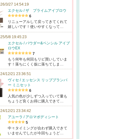
26/3/27 14:54:19
エクセル / ザ プライムアイブロウ
6
リニューアルして戻ってきてくれて
嬉しいです！使いやすくなって…
25/5/8 19:45:23
エクセル / パウダー&ペンシル アイブ
ロウEX
7
もう何年も何回もリピ買いしていま
す！落ちにくく仮に落ちてしま…
24/12/21 23:36:51
ヴィセ / エッセンス リッププランパ
ー ミニセット
6
人気の色が少しずつ入っていて量も
ちょうど良くお得に購入できて…
24/12/21 23:34:42
アユーラ / アロマボディシート
5
中々タイミングが合わず購入できて
いませんでしたが今回ちょうど…