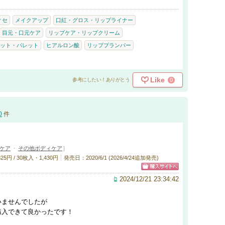
ィセ
メイクアップ
口紅・グロス・リップライナー
目元・口元ケア
リップケア・リップクリーム
ット・パレット
ヒアルロン酸
リッププランパー
Like
0
参考にしたい！ありがとう
0
件
ケア
・
その他ボディケア
]
円 / 30枚入・1,430円
発売日：2020/6/1 (2026/4/24追加発売)
2024/12/21 23:34:42
いませんでしたが
購入できて良かったです！