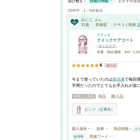
並び替え：
投稿日時順
おすすめ度
20件中 1～5件表示
みにじ
さん
31歳
乾燥肌
クチコミ投稿
2
エテュセ
クイックケアコート
[
ネイルケア
]
容量・税込価格：9ml・1,26
6
購入品
今まで使っていたのは
除光液
で毎回
手間だったのでとてもお手入れが楽
現品
購入品
使用した商品
ピンク（定番色）
購入場所
-
効果
-
商品情報
エ
関連ワード
-
無香料