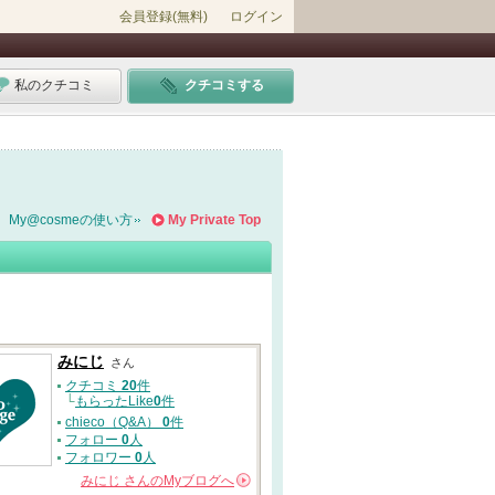
会員登録(無料)
ログイン
私のクチコミ
クチコミする
My@cosmeの使い方
My Private Top
みにじ
さん
クチコミ
20
件
└
もらったLike
0
件
chieco（Q&A）
0
件
フォロー
0
人
フォロワー
0
人
みにじ
さんの
Myブログへ