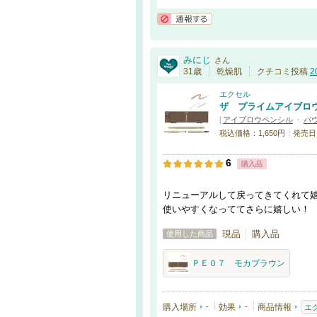
通報する
みにじ
さん
31歳
乾燥肌
クチコミ投稿
2
エクセル
ザ プライムアイブロ
[
アイブロウペンシル
・
パ
税込価格：1,650円
発売日：
6
購入品
リニューアルして戻ってきてくれて
使いやすくなっててさらに嬉しい！
現品
購入品
使用した商品
ＰＥ０７ モカブラウン
購入場所
-
効果
-
商品情報
エ