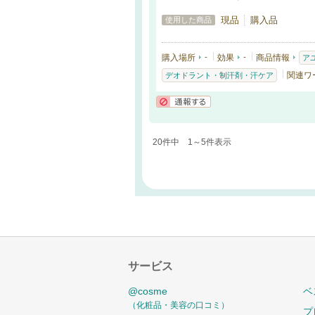
現品
購入品
使用した商品
購入場所
-
効果
-
商品情報
ア
関連ワ
デオドラント・制汗剤・汗ケア
通報する
20件中 1～5件表示
サービス
@cosme
ベ
（化粧品・美容の口コミ）
プ