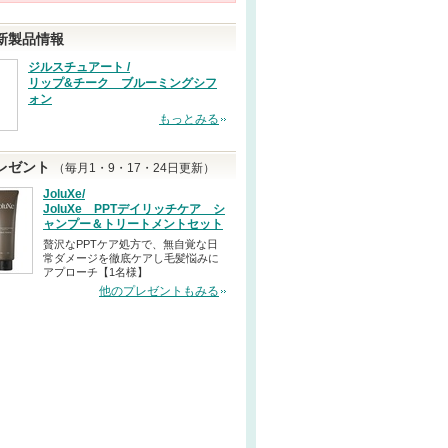
新製品情報
ジルスチュアート /
リップ&チーク ブルーミングシフ
ォン
もっとみる
レゼント
（毎月1・9・17・24日更新）
JoluXe/
JoluXe PPTデイリッチケア シ
ャンプー＆トリートメントセット
贅沢なPPTケア処方で、無自覚な日
常ダメージを徹底ケアし毛髪悩みに
アプローチ【1名様】
他のプレゼントもみる