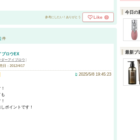
今日の
Like
0
参考にしたい！ありがとう
0
件
最新プ
イブロウEX
ウダーアイブロウ
]
売日：2012/4/17
2025/5/8 19:45:23
す！
ても
す！
推しポイントです！