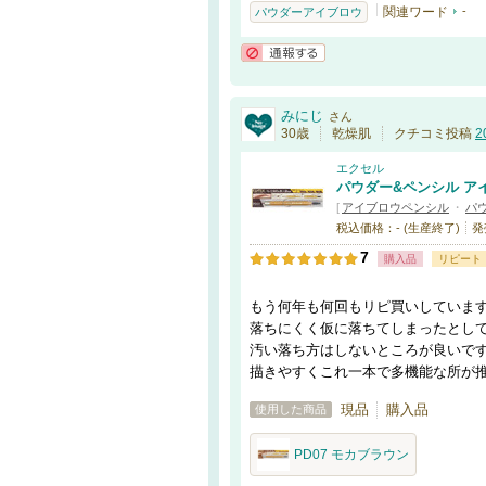
関連ワード
-
パウダーアイブロウ
通報する
みにじ
さん
30歳
乾燥肌
クチコミ投稿
2
エクセル
パウダー&ペンシル ア
[
アイブロウペンシル
・
パ
税込価格：- (生産終了)
発
7
購入品
リピート
もう何年も何回もリピ買いしていま
落ちにくく仮に落ちてしまったとし
汚い落ち方はしないところが良いで
描きやすくこれ一本で多機能な所が
現品
購入品
使用した商品
PD07 モカブラウン