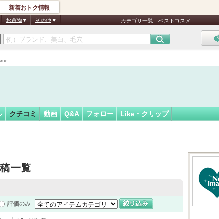
新着おトク情報
フォロー
ん
お買物
その他
カテゴリ一覧
ベストコスメ
me
ル
クチコミ
動画
Q&A
フォロー
Like・クリップ
）
投稿一覧
評価のみ