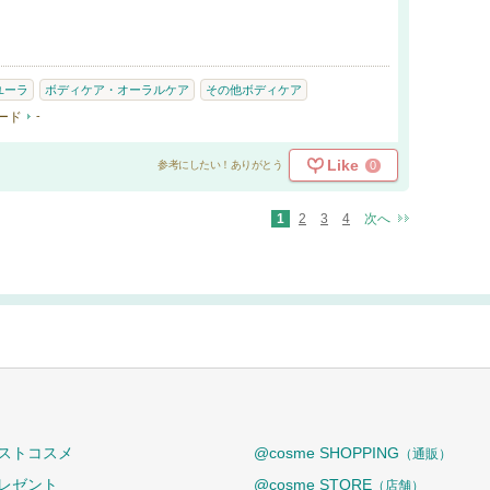
ユーラ
ボディケア・オーラルケア
その他ボディケア
ード
-
Like
0
参考にしたい！ありがとう
1
2
3
4
次へ
ストコスメ
@cosme SHOPPING
（通販）
レゼント
@cosme STORE
（店舗）