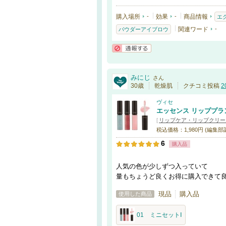
購入場所
-
効果
-
商品情報
エ
関連ワード
-
パウダーアイブロウ
通報する
みにじ
さん
30歳
乾燥肌
クチコミ投稿
2
ヴィセ
エッセンス リッププラ
[
リップケア・リップクリー
税込価格：1,980円 (編集部
6
購入品
人気の色が少しずつ入っていて
量もちょうど良くお得に購入できて
現品
購入品
使用した商品
01 ミニセットⅠ