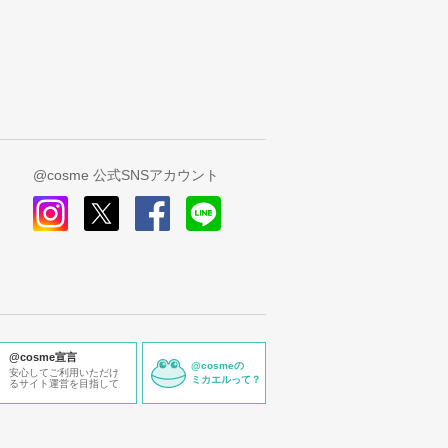
@cosme 公式SNSアカウント
instagram
x
facebook
line
@cosme宣言
@cosmeの
安心してご利用いただけ
ミカエルって？
るサイト運営を目指して