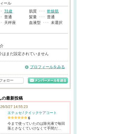
→
ィール
･･
31歳
肌質
･･･
乾燥肌
･･
普通
髪量
･･･
普通
･･
天秤座
血液型
･･･
未選択
介
介はまだ設定されていません
プロフィールをみる
フォロー
んの最新投稿
26/3/27 14:55:23
エテュセ / クイックケアコート
6
今まで使っていたのは除光液で毎回
落とさなくていけなくて手間だ…