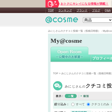
おトクにキレイになる情報が満載！
みにじ
さ
TOP
ランキング
ブランド
ブログ
Q&A
みにじさんのクチコミ投稿一覧（投稿日時順） - My@cos
My@cosme
プロフィー
TOP
> みにじさんのクチコミ投稿一覧（投稿日時順
クチコミ
みにじ
さんの
絞り込み：
すべて
クチコミのみ