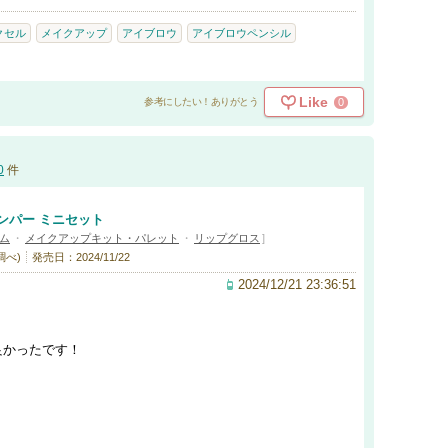
クセル
メイクアップ
アイブロウ
アイブロウペンシル
Like
0
参考にしたい！ありがとう
0
件
ンパー ミニセット
ム
・
メイクアップキット・パレット
・
リップグロス
]
調べ)
発売日：2024/11/22
2024/12/21 23:36:51
良かったです！