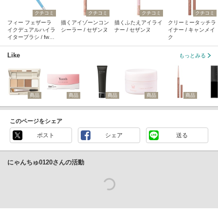
クチコミ
クチコミ
クチコミ
クチコミ
フィー フェザーラ
描くアイゾーンコン
描くふたえアイライ
クリーミータッチラ
イクデュアルハイラ
シーラー / セザンヌ
ナー / セザンヌ
イナー / キャンメイ
イターブラシ / fwee
ク
(フィー)
Like
もっとみる
商品
商品
商品
商品
商品
このページをシェア
ポスト
シェア
送る
にゃんちゅ0120さんの活動