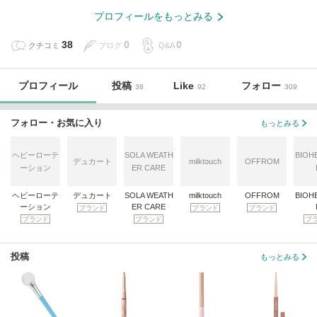
プロフィールをもっとみる
38
0
0
クチコミ
ブログ
Q&A
プロフィール
投稿
Like
フォロー
38
92
309
フォロー・お気に入り
もっとみる
ヘビーローテ
SOLA WEATH
BIOH
デュカート
milktouch
OFFROM
ーション
ER CARE
ヘビーローテ
デュカート
SOLA WEATH
milktouch
OFFROM
BIOH
ーション
ER CARE
ブランド
ブランド
ブランド
ブランド
ブランド
ブ
投稿
もっとみる