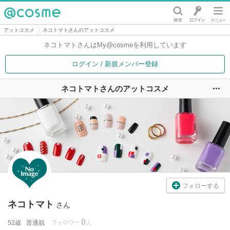
@cosme
アットコスメ
ネコトマトさんのアットコスメ
ネコトマトさんは
My@cosmeを利用しています
ログイン / 新規メンバー登録
ネコトマトさんのアットコスメ
ユ
フォローする
ネコトマト
さん
0
52歳
普通肌
フォロワー