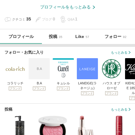
プロフィールをもっとみる
35
0
1
クチコミ
ブログ
Q&A
プロフィール
投稿
Like
フォロー
35
57
92
フォロー・お気に入り
もっとみる
B.A
コラリッチ
B.A
キュレル
LANEIGE(ラ
ハウス オブ
KIEHL
ネージュ)
ローゼ
E 18
ブランド
ブランド
ブランド
ル
ブランド
ブランド
ブ
投稿
もっとみる