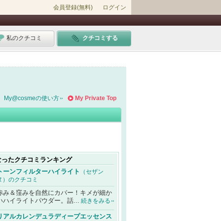
会員登録(無料)
ログイン
私のクチコミ
クチコミする
My@cosmeの使い方
My Private Top
なったクチコミランキング
トーンフィルターハイライト
（セザン
ヌ）のクチコミ
赤み＆窪みを自然にカバー！キメが細か
いハイライトパウダー。話...
続きをみる
リアルカレンデュラディープエッセンス