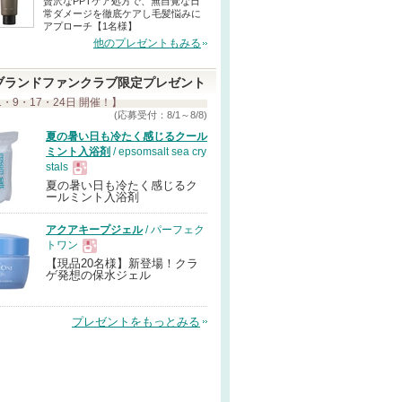
贅沢なPPTケア処方で、無自覚な日
常ダメージを徹底ケアし毛髪悩みに
アプローチ【1名様】
他のプレゼントもみる
ブランドファンクラブ限定プレゼント
1・9・17・24日 開催！】
(応募受付：8/1～8/8)
夏の暑い日も冷たく感じるクール
ミント入浴剤
/ epsomsalt sea cry
stals
夏の暑い日も冷たく感じるク
現
ールミント入浴剤
アクアキープジェル
/ パーフェク
品
トワン
【現品20名様】新登場！クラ
現
ゲ発想の保水ジェル
品
プレゼントをもっとみる