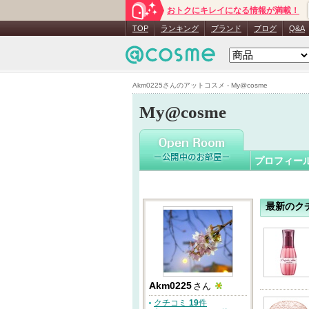
おトクにキレイになる情報が満載！
Akm0225
TOP
ランキング
ブランド
ブログ
Q&A
Akm0225さんのアットコスメ - My@cosme
My@cosme
プロフィー
最新のク
Akm0225
さん
クチコミ
19
件