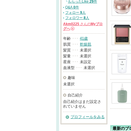
└
もらったLike
29
件
Q&A
0
件
フォロー
9
人
フォロワー
8
人
Akm0225
さんの
Myブロ
グへ
→
年齢
･･･
41歳
肌質
･･･
乾燥肌
髪質
･･･
未選択
髪量
･･･
未選択
星座
･･･
未設定
血液型
･･･
未選択
趣味
未選択
自己紹介
自己紹介はまだ設定さ
れていません
プロフィールをみる
最新のブ