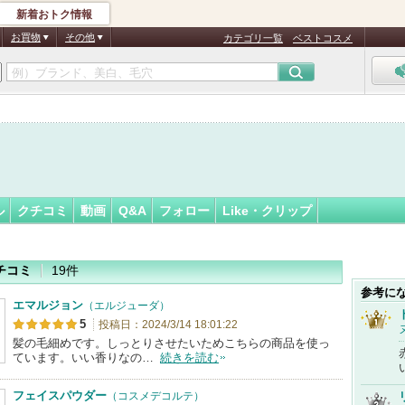
新着おトク情報
フォロー
さん
お買物
その他
カテゴリ一覧
ベストコスメ
ル
クチコミ
動画
Q&A
フォロー
Like・クリップ
チコミ
19件
参考に
エマルジョン
（エルジューダ）
5
投稿日：2024/3/14 18:01:22
髪の毛細めです。しっとりさせたいためこちらの商品を使っ
ています。いい香りなの…
続きを読む
フェイスパウダー
（コスメデコルテ）