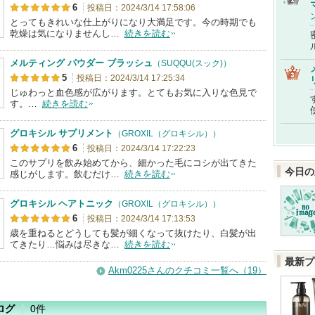
6
投稿日：2024/3/14 17:58:06
とってもきれいな仕上がりになり大満足です。今の時期でも
乾燥は気になりませんし…
続きを読む
メルティング パウダー ブラッシュ
（SUQQU(スック)）
5
投稿日：2024/3/14 17:25:34
じゅわっと血色感が広がります。とてもお気に入りな色見で
す。…
続きを読む
グロキシル サプリメント
（GROXIL（グロキシル））
6
投稿日：2024/3/14 17:22:23
このサプリを飲み始めてから、細かった毛にコシが出てきた
今日の
感じがします。飲むだけ…
続きを読む
グロキシル ヘアトニック
（GROXIL（グロキシル））
6
投稿日：2024/3/14 17:13:53
歳を重ねるとどうしても髪が細くなって抜けたり、白髪が出
てきたり…悩みは尽きな…
続きを読む
最新プ
Akm0225さんのクチコミ一覧へ（19）
ログ
0件