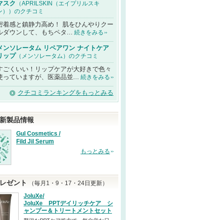
マスク
（APRILSKIN（エイプリルスキ
ン））のクチコミ
密着感と鎮静力高め！ 肌をひんやりクー
ルダウンして、もちペタ...
続きをみる
メンソレータム リペアワン ナイトケア
リップ
（メンソレータム）のクチコミ
すごくいい！リップケアが大好きで色々
使っていますが、医薬品並...
続きをみる
クチコミランキングをもっとみる
新製品情報
Gul Cosmetics /
Fild Jil Serum
もっとみる
レゼント
（毎月1・9・17・24日更新）
JoluXe/
JoluXe PPTデイリッチケア シ
ャンプー＆トリートメントセット