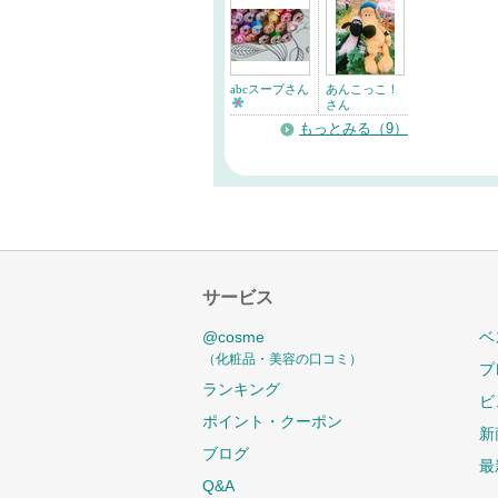
abcスープさん
あんこっこ！
さん
もっとみる（9）
サービス
@cosme
ベ
（化粧品・美容の口コミ）
プ
ランキング
ビ
ポイント・クーポン
新
ブログ
最
Q&A