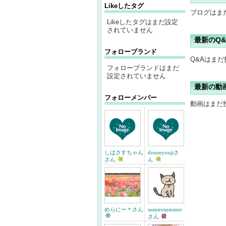
Likeしたタグ
ブログはま
Likeしたタグはまだ設定
されていません
最新のQ&
フォローブランド
Q&Aはま
フォローブランドはまだ
設定されていません
最新の動
フォローメンバー
動画はまだ
しばさすちゃん
doumyoujiさ
さん
ん
めらにー＊さん
sumiresummer
さん