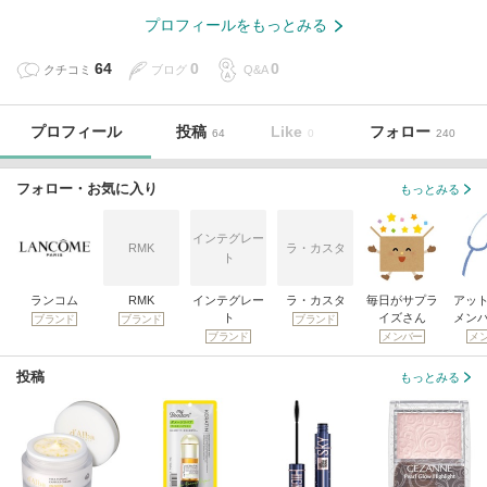
プロフィールをもっとみる
64
0
0
クチコミ
ブログ
Q&A
プロフィール
投稿
Like
フォロー
64
0
240
フォロー・お気に入り
もっとみる
インテグレー
RMK
ラ・カスタ
ト
ランコム
RMK
インテグレー
ラ・カスタ
毎日がサプラ
アッ
ト
イズさん
メン
ブランド
ブランド
ブランド
ブランド
メンバー
メ
投稿
もっとみる