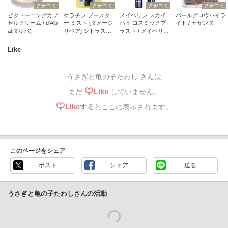
クチコミ
クチコミ
クチコミ
クチコミ
ビタトーニングカプ
ケラチン ブースタ
メイベリン スカイ
パールグロウハイラ
セルクリーム / d'Alb
ー ミスト [ダメージ
ハイ コスミックブ
イト / セザンヌ
a(ダルバ)
リペア] シトラスサ
ラスト / メイベリン
ボンの香り / マイブ
ニューヨーク
ースターズ
Like
うさぎと亀の子たわし さんは
Like
まだ
していません。
Like
するとここに表示されます。
このページをシェア
ポスト
シェア
送る
うさぎと亀の子たわしさんの活動