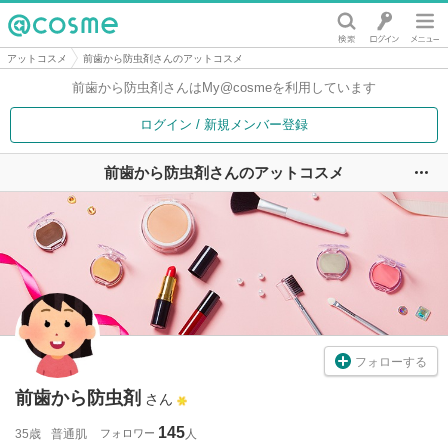
@cosme
アットコスメ
前歯から防虫剤さんのアットコスメ
前歯から防虫剤さんは
My@cosmeを利用しています
ログイン / 新規メンバー登録
前歯から防虫剤さんのアットコスメ
ユ
フォローする
前歯から防虫剤
さん
145
35歳
普通肌
フォロワー