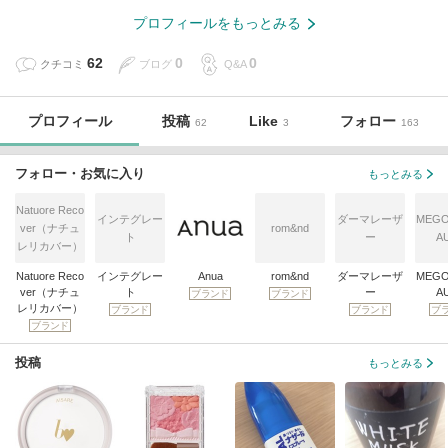
プロフィールをもっとみる
62
0
0
クチコミ
ブログ
Q&A
プロフィール
投稿
Like
フォロー
62
3
163
フォロー・お気に入り
もっとみる
Natuore Reco
インテグレー
ダーマレーザ
MEGO
ver（ナチュ
rom&nd
ト
ー
A
レリカバー）
Natuore Reco
インテグレー
Anua
rom&nd
ダーマレーザ
MEGO
ver（ナチュ
ト
ー
A
ブランド
ブランド
レリカバー）
ブランド
ブランド
ブ
ブランド
投稿
もっとみる