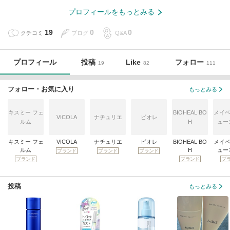
プロフィールをもっとみる
19
0
0
クチコミ
ブログ
Q&A
プロフィール
投稿
Like
フォロー
19
82
111
フォロー・お気に入り
もっとみる
キスミー フェ
BIOHEAL BO
メイベ
VICOLA
ナチュリエ
ビオレ
ルム
H
ュー
キスミー フェ
VICOLA
ナチュリエ
ビオレ
BIOHEAL BO
メイベ
ルム
H
ュー
ブランド
ブランド
ブランド
ブランド
ブランド
ブ
投稿
もっとみる