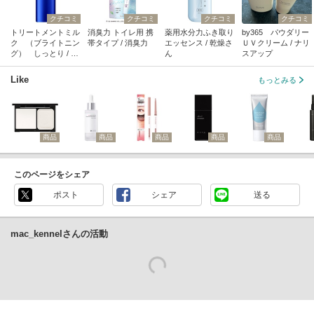
クチコミ
クチコミ
クチコミ
クチコミ
トリートメントミル
消臭力 トイレ用 携
薬用水分力ふき取り
by365 パウダリー
ク （ブライトニン
帯タイプ / 消臭力
エッセンス / 乾燥さ
ＵＶクリーム / ナリ
グ） しっとり / ア
ん
スアップ
クアレーベル
Like
もっとみる
商品
商品
商品
商品
商品
このページをシェア
ポスト
シェア
送る
mac_kennelさんの活動