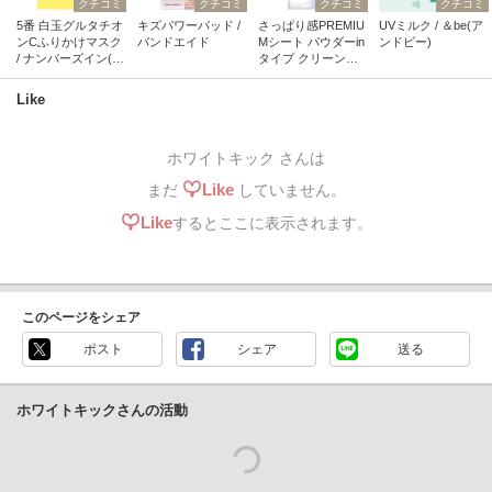
クチコミ
クチコミ
クチコミ
クチコミ
5番 白玉グルタチオ
キズパワーパッド /
さっぱり感PREMIU
UVミルク / ＆be(ア
ンCふりかけマスク
バンドエイド
Mシート パウダーin
ンドビー)
/ ナンバーズイン(nu
タイプ クリーンソ
mbuzin)
ープの香り / Ban
Like
ホワイトキック さんは
Like
まだ
していません。
Like
するとここに表示されます。
このページをシェア
ポスト
シェア
送る
ホワイトキックさんの活動