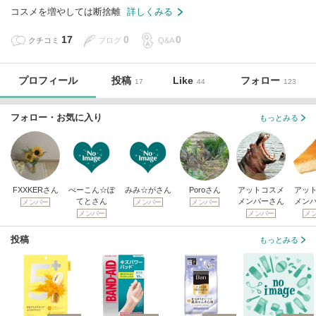
コスメを増やしては断捨離
詳しくみる
17
0
0
クチコミ
ブログ
Q&A
プロフィール
投稿
Like
フォロー
17
44
123
フォロー・お気に入り
もっとみる
FXXKERさん
べーこん☆ぽ
みみ☆がさん
Poroさん
アットコスメ
アッ
てとさん
メンバーさん
メン
メンバー
メンバー
メンバー
メンバー
メンバー
メ
投稿
もっとみる