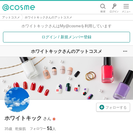
@cosme
アットコスメ
ホワイトキックさんのアットコスメ
ホワイトキックさんは
My@cosmeを利用しています
ログイン / 新規メンバー登録
ホワイトキックさんのアットコスメ
ユ
フォローする
ホワイトキック
さん
51
35歳
乾燥肌
フォロワー