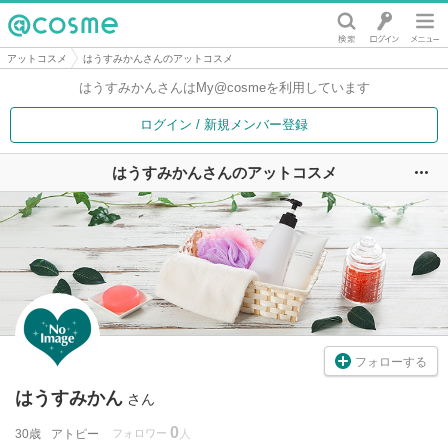
@cosme
アットコスメ
はうすみかんさんのアットコスメ
はうすみかんさんは
My@cosmeを利用しています
ログイン / 新規メンバー登録
はうすみかんさんのアットコスメ
ユ
フォローする
はうすみかん
さん
0
30歳
アトピー
フォロワー