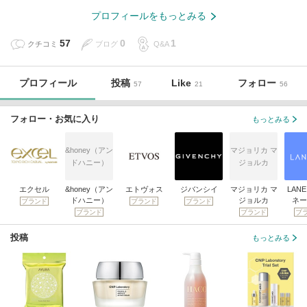
プロフィールをもっとみる
57
0
1
クチコミ
ブログ
Q&A
プロフィール
投稿
Like
フォロー
57
21
56
フォロー・お気に入り
もっとみる
&honey（アン
マジョリカ マ
ドハニー）
ジョルカ
エクセル
&honey（アン
エトヴォス
ジバンシイ
マジョリカ マ
LANE
ドハニー）
ジョルカ
ネー
ブランド
ブランド
ブランド
ブランド
ブランド
ブ
投稿
もっとみる