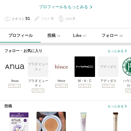
プロフィールをもっとみる
51
0
0
クチコミ
ブログ
Q&A
プロフィール
投稿
Like
フォロー
51
47
39
フォロー・お気に入り
もっとみる
プラダ ビュー
アディダス
ティ
Anua
プラダ ビュー
hince
M・A・C
アディダス
ハウ
ティ
ロ
ブランド
ブランド
ブランド
ブランド
ブランド
ブ
投稿
もっとみる